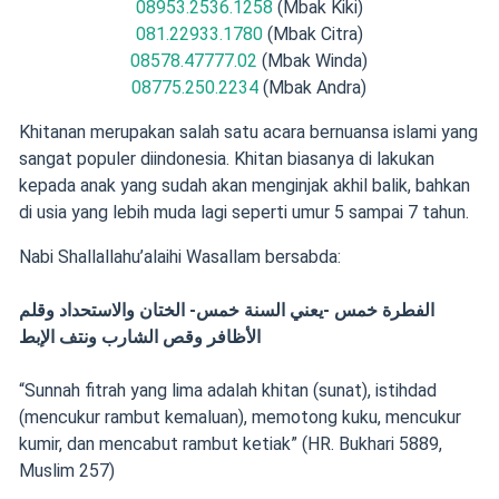
08953.2536.1258
(Mbak Kiki)
081.22933.1780
(Mbak Citra)
08578.47777.02
(Mbak Winda)
08775.250.2234
(Mbak Andra)
Khitanan merupakan salah satu acara bernuansa islami yang
sangat populer diindonesia. Khitan biasanya di lakukan
kepada anak yang sudah akan menginjak akhil balik, bahkan
di usia yang lebih muda lagi seperti umur 5 sampai 7 tahun.
Nabi Shallallahu’alaihi Wasallam bersabda:
الفطرة خمس -يعني السنة خمس- الختان والاستحداد وقلم
الأظافر وقص الشارب ونتف الإبط
“Sunnah fitrah yang lima adalah khitan (sunat), istihdad
(mencukur rambut kemaluan), memotong kuku, mencukur
kumir, dan mencabut rambut ketiak” (HR. Bukhari 5889,
Muslim 257)