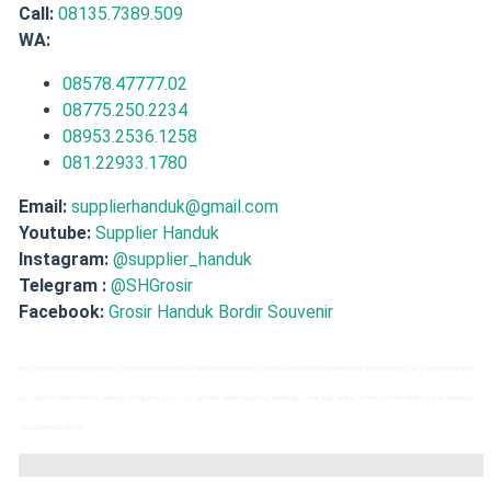
Call:
08135.7389.509
WA:
08578.47777.02
08775.250.2234
08953.2536.1258
081.22933.1780
Email:
supplierhanduk@gmail.com
Youtube:
Supplier Handuk
Instagram:
@supplier_handuk
Telegram :
@SHGrosir
Facebook:
Grosir Handuk Bordir Souvenir
itan, Souvenir Khitan sidoarjo, grosir Souvenir Khitan surabaya, Souvenir Khitan murah surabaya, gerai Souvenir Khitan, toko Souvenir Khitan, jasa souvenir, tempat
jual souvenir Khitan malang, sidoarjo, bangkalan, pasuruan, souvenir mojokerto, gresik, jombang, semarang, denpasar bali, Souvenir Khitan murah bandung,
Souvenir Khitan jakarta