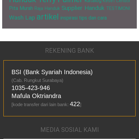
Katalog
Keset Cendol
Supplier Handuk
Pita Murah
Raja Handuk
TESTIMONI
artikel
Wash Lap
inspirasi
tips dan cara
REKENING BANK
BSI (Bank Syariah Indonesia)
(Cab. Rungkut Surabaya)
1035-423-946
Mafula Oktriandra
422
[kode transfer dari lain bank:
]
MEDIA SOSIAL KAMI