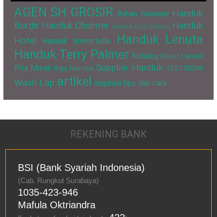
AGEN SH GROSIR
Handuk
Bahan Souvenir
Bordir
Handuk Chalmer
Handuk
Handuk Cuci Gudang
Handuk Lenuta
Hotel
Handuk Immortelle
Handuk Terry Palmer
Katalog
Keset Cendol
Supplier Handuk
Pita Murah
Raja Handuk
TESTIMONI
artikel
Wash Lap
inspirasi
tips dan cara
REKENING BANK
BSI (Bank Syariah Indonesia)
(Cab. Rungkut Surabaya)
1035-423-946
Mafula Oktriandra