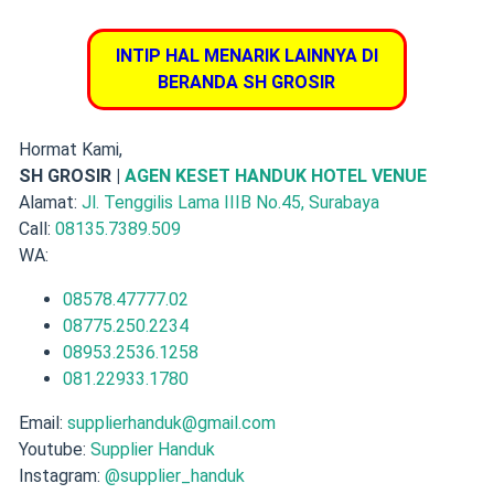
INTIP HAL MENARIK LAINNYA DI
BERANDA SH GROSIR
Hormat Kami,
SH GROSIR |
AGEN KESET HANDUK HOTEL VENUE
Alamat:
Jl. Tenggilis Lama IIIB No.45, Surabaya
Call:
08135.7389.509
WA:
08578.47777.02
08775.250.2234
08953.2536.1258
081.22933.1780
Email:
supplierhanduk@gmail.com
Youtube:
Supplier Handuk
Instagram:
@supplier_handuk