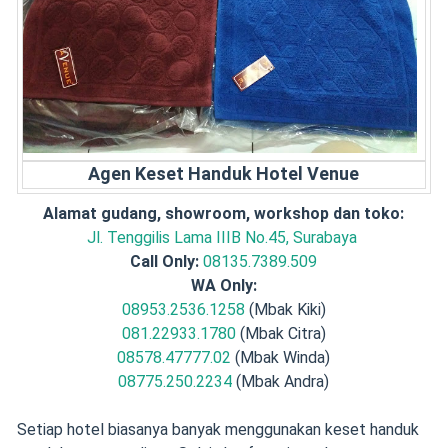
Agen Keset Handuk Hotel Venue
Alamat gudang, showroom, workshop dan toko:
Jl. Tenggilis Lama IIIB No.45, Surabaya
Call Only:
08135.7389.509
WA Only:
08953.2536.1258
(Mbak Kiki)
081.22933.1780
(Mbak Citra)
08578.47777.02
(Mbak Winda)
08775.250.2234
(Mbak Andra)
Setiap hotel biasanya banyak menggunakan keset handuk