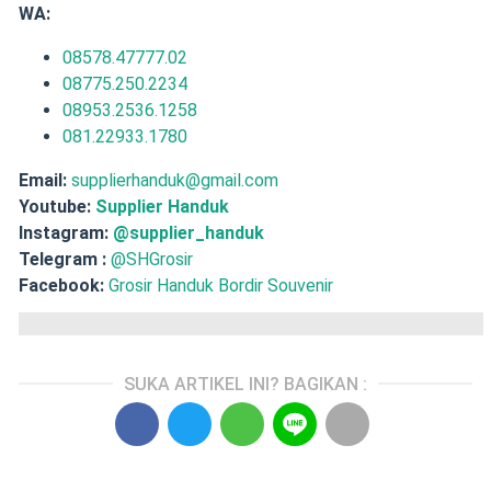
WA:
08578.47777.02
08775.250.2234
08953.2536.1258
081.22933.1780
Email:
supplierhanduk@gmail.com
Youtube:
Supplier Handuk
Instagram:
@supplier_handuk
Telegram :
@SHGrosir
Facebook:
Grosir Handuk Bordir Souvenir
SUKA ARTIKEL INI? BAGIKAN :