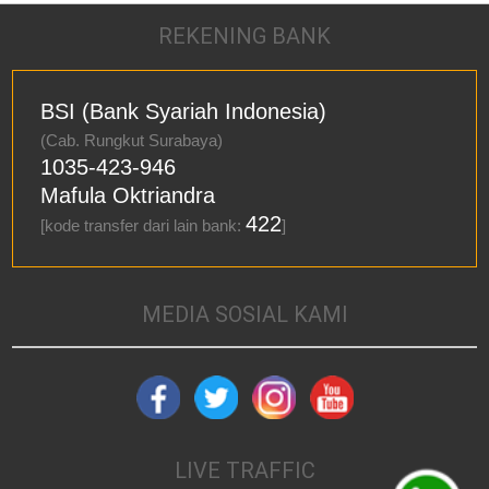
REKENING BANK
BSI (Bank Syariah Indonesia)
(Cab. Rungkut Surabaya)
1035-423-946
Mafula Oktriandra
422
[kode transfer dari lain bank:
]
MEDIA SOSIAL KAMI
LIVE TRAFFIC