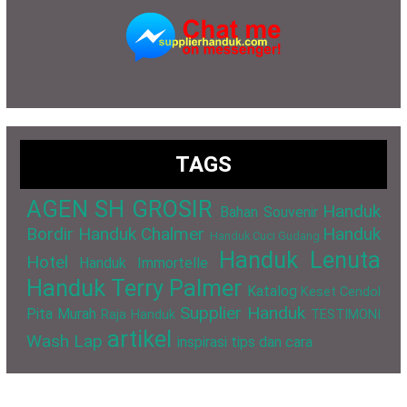
TAGS
AGEN SH GROSIR
Handuk
Bahan Souvenir
Bordir
Handuk Chalmer
Handuk
Handuk Cuci Gudang
Handuk Lenuta
Hotel
Handuk Immortelle
Handuk Terry Palmer
Katalog
Keset Cendol
Supplier Handuk
Pita Murah
Raja Handuk
TESTIMONI
artikel
Wash Lap
inspirasi
tips dan cara