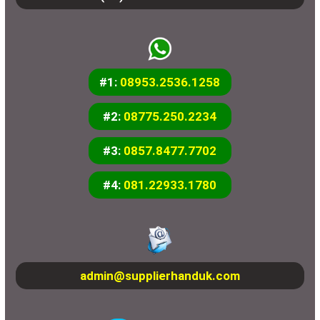
#1:
08953.2536.1258
#2:
08775.250.2234
#3:
0857.8477.7702
#4:
081.22933.1780
admin@supplierhanduk.com