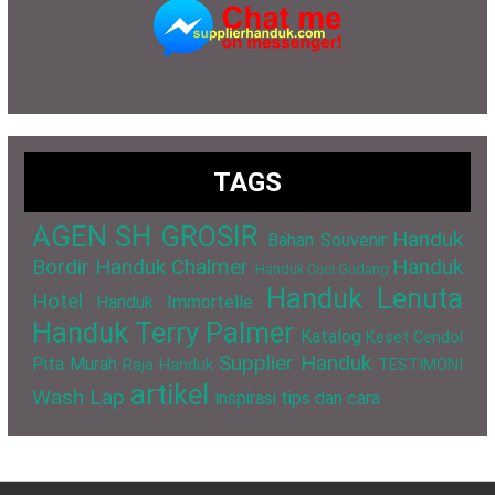
TAGS
AGEN SH GROSIR
Handuk
Bahan Souvenir
Bordir
Handuk Chalmer
Handuk
Handuk Cuci Gudang
Handuk Lenuta
Hotel
Handuk Immortelle
Handuk Terry Palmer
Katalog
Keset Cendol
Supplier Handuk
Pita Murah
Raja Handuk
TESTIMONI
artikel
Wash Lap
inspirasi
tips dan cara