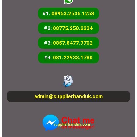
#1:
08953.2536.1258
#2:
08775.250.2234
#3:
0857.8477.7702
#4:
081.22933.1780
admin@supplierhanduk.com