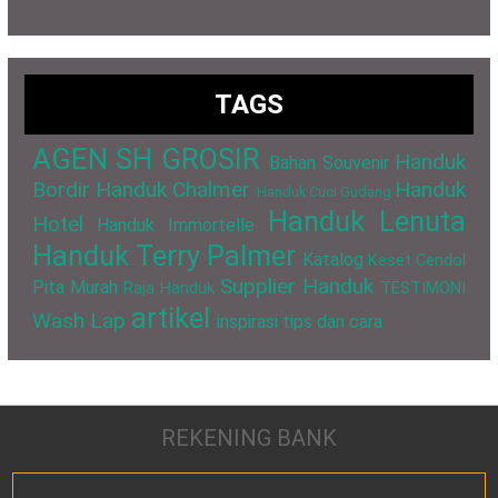
TAGS
AGEN SH GROSIR
Handuk
Bahan Souvenir
Bordir
Handuk Chalmer
Handuk
Handuk Cuci Gudang
Handuk Lenuta
Hotel
Handuk Immortelle
Handuk Terry Palmer
Katalog
Keset Cendol
Supplier Handuk
Pita Murah
Raja Handuk
TESTIMONI
artikel
Wash Lap
inspirasi
tips dan cara
REKENING BANK