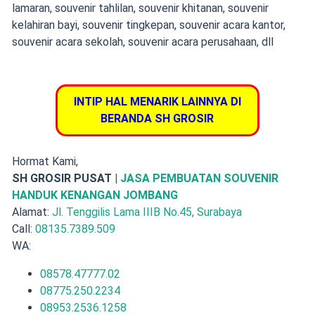
lamaran
,
souvenir tahlilan
,
souvenir khitanan
,
souvenir
kelahiran bayi
, souvenir tingkepan, souvenir acara kantor,
souvenir acara sekolah, souvenir acara perusahaan, dll
INTIP HAL MENARIK LAINNYA DI
BERANDA SH GROSIR
Hormat Kami,
SH GROSIR PUSAT |
JASA PEMBUATAN SOUVENIR
HANDUK KENANGAN JOMBANG
Alamat:
Jl. Tenggilis Lama IIIB No.45, Surabaya
Call:
08135.7389.509
WA:
08578.47777.02
08775.250.2234
08953.2536.1258