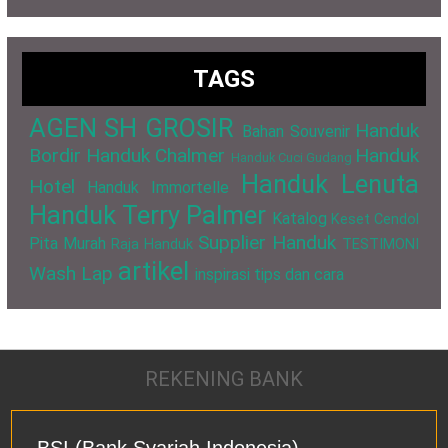
TAGS
AGEN SH GROSIR
Handuk
Bahan Souvenir
Bordir
Handuk Chalmer
Handuk
Handuk Cuci Gudang
Handuk Lenuta
Hotel
Handuk Immortelle
Handuk Terry Palmer
Katalog
Keset Cendol
Supplier Handuk
Pita Murah
Raja Handuk
TESTIMONI
artikel
Wash Lap
inspirasi
tips dan cara
REKENING BANK