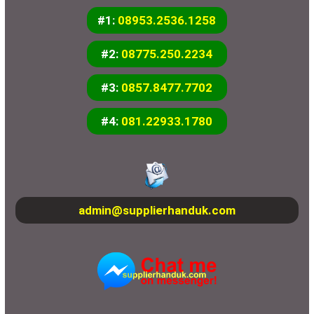
#1:
08953.2536.1258
#2:
08775.250.2234
#3:
0857.8477.7702
#4:
081.22933.1780
admin@supplierhanduk.com