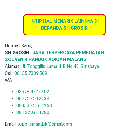
INTIP HAL MENARIK LAINNYA DI
BERANDA SH GROSIR
Hormat Kami,
SH GROSIR |
JASA TERPERCAYA PEMBUATAN
SOUVENIR HANDUK AQIQAH MALANG
Alamat:
Jl. Tenggilis Lama IIIB No.45, Surabaya
Call:
08135.7389.509
WA:
08578.47777.02
08775.250.2234
08953.2536.1258
081.22933.1780
Email:
supplierhanduk@gmail.com