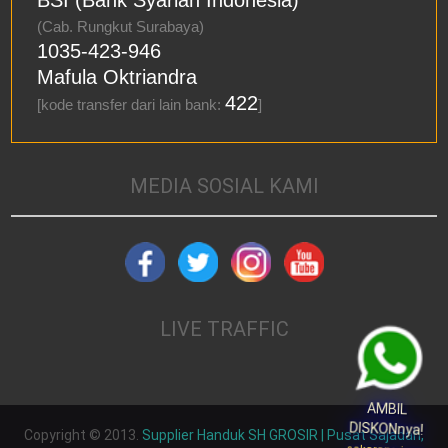
BSI (Bank Syariah Indonesia)
(Cab. Rungkut Surabaya)
1035-423-946
Mafula Oktriandra
422
[kode transfer dari lain bank:
]
MEDIA SOSIAL KAMI
LIVE TRAFFIC
AMBIL
DISKONnya!
Copyright © 2013.
Supplier Handuk SH GROSIR | Pusat Sajadah,