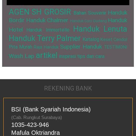
AGEN SH GROSIR
Handuk
Bahan Souvenir
Bordir
Handuk Chalmer
Handuk
Handuk Cuci Gudang
Handuk Lenuta
Hotel
Handuk Immortelle
Handuk Terry Palmer
Katalog
Keset Cendol
Supplier Handuk
Pita Murah
Raja Handuk
TESTIMONI
artikel
Wash Lap
inspirasi
tips dan cara
REKENING BANK
BSI (Bank Syariah Indonesia)
(Cab. Rungkut Surabaya)
1035-423-946
Mafula Oktriandra