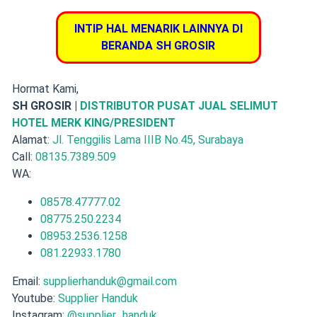
INTIP HAL MENARIK LAINNYA DI
BERANDA SH GROSIR
Hormat Kami,
SH GROSIR |
DISTRIBUTOR PUSAT JUAL SELIMUT
HOTEL MERK KING/PRESIDENT
Alamat:
Jl. Tenggilis Lama IIIB No.45, Surabaya
Call:
08135.7389.509
WA:
08578.47777.02
08775.250.2234
08953.2536.1258
081.22933.1780
Email:
supplierhanduk@gmail.com
Youtube:
Supplier Handuk
Instagram:
@supplier_handuk