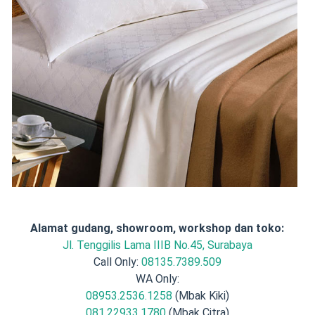
Alamat gudang, showroom, workshop dan toko:
Jl. Tenggilis Lama IIIB No.45, Surabaya
Call Only:
08135.7389.509
WA Only:
08953.2536.1258
(Mbak Kiki)
081.22933.1780
(Mbak Citra)