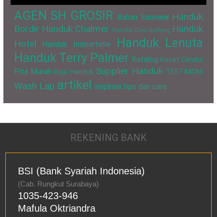
AGEN SH GROSIR
Handuk
Bahan Souvenir
Bordir
Handuk Chalmer
Handuk
Handuk Cuci Gudang
Handuk Lenuta
Hotel
Handuk Immortelle
Handuk Terry Palmer
Katalog
Keset Cendol
Supplier Handuk
Pita Murah
Raja Handuk
TESTIMONI
artikel
Wash Lap
inspirasi
tips dan cara
REKENING BANK
BSI (Bank Syariah Indonesia)
(Cab. Rungkut Surabaya)
1035-423-946
Mafula Oktriandra