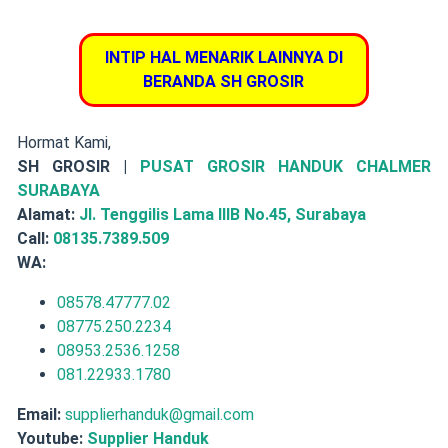
INTIP HAL MENARIK LAINNYA DI
BERANDA SH GROSIR
Hormat Kami,
SH GROSIR |
PUSAT GROSIR HANDUK CHALMER
SURABAYA
Alamat:
Jl. Tenggilis Lama IIIB No.45, Surabaya
Call:
08135.7389.509
WA:
08578.47777.02
08775.250.2234
08953.2536.1258
081.22933.1780
Email:
supplierhanduk@gmail.com
Youtube:
Supplier Handuk