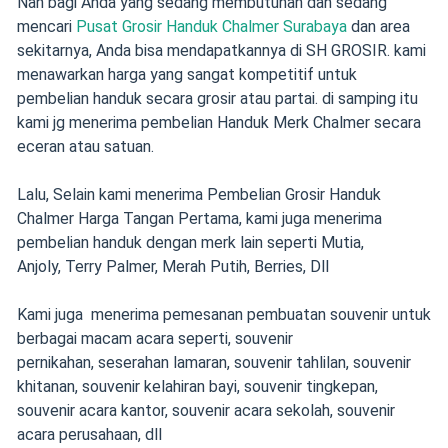
Nah bagi Anda yang sedang membutuhan dan sedang
mencari
Pusat Grosir Handuk Chalmer Surabaya
dan area
sekitarnya, Anda bisa mendapatkannya di SH GROSIR. kami
menawarkan harga yang sangat kompetitif untuk
pembelian handuk secara grosir atau partai. di samping itu
kami jg menerima pembelian Handuk Merk Chalmer secara
eceran atau satuan.
Lalu, Selain kami menerima Pembelian Grosir Handuk
Chalmer Harga Tangan Pertama,
kami juga menerima
pembelian handuk dengan merk lain seperti
Mutia,
Anjoly,
Terry Palmer, Merah Putih, Berries, Dll
Kami juga menerima pemesanan pembuatan souvenir
untuk
berbagai macam acara seperti,
souvenir
pernikahan
,
seserahan lamaran
,
souvenir tahlilan
,
souvenir
khitanan
,
souvenir kelahiran bayi
, souvenir tingkepan,
souvenir acara kantor, souvenir acara sekolah, souvenir
acara perusahaan, dll