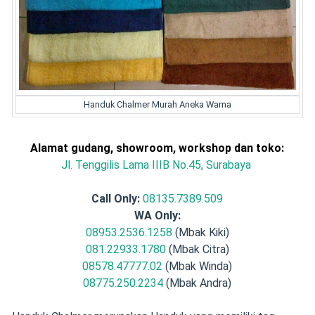
Handuk Chalmer Murah Aneka Warna
Alamat gudang, showroom, workshop dan toko:
Jl. Tenggilis Lama IIIB No.45, Surabaya
Call Only:
08135.7389.509
WA Only:
08953.2536.1258
(Mbak Kiki)
081.22933.1780
(Mbak Citra)
08578.47777.02
(Mbak Winda)
08775.250.2234
(Mbak Andra)