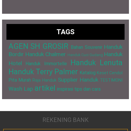
TAGS
AGEN SH GROSIR
Handuk
Bahan Souvenir
Bordir
Handuk Chalmer
Handuk
Handuk Cuci Gudang
Handuk Lenuta
Hotel
Handuk Immortelle
Handuk Terry Palmer
Katalog
Keset Cendol
Supplier Handuk
Pita Murah
Raja Handuk
TESTIMONI
artikel
Wash Lap
inspirasi
tips dan cara
REKENING BANK