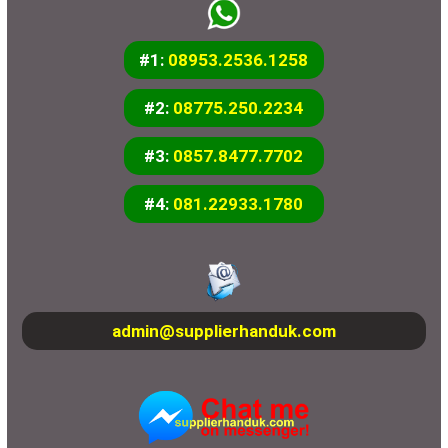
#1:
08953.2536.1258
#2:
08775.250.2234
#3:
0857.8477.7702
#4:
081.22933.1780
admin@supplierhanduk.com