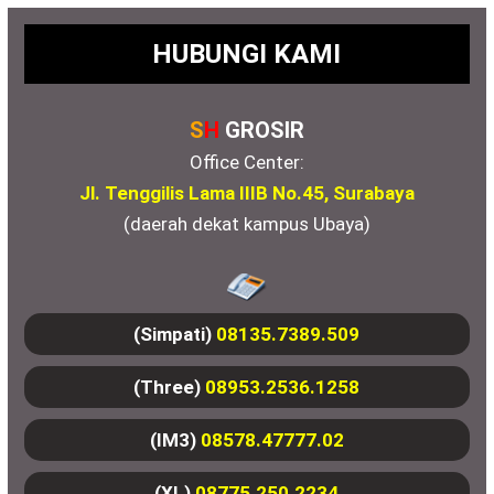
HUBUNGI KAMI
S
H
GROSIR
Office Center:
Jl. Tenggilis Lama IIIB No.45, Surabaya
(daerah dekat kampus Ubaya)
(Simpati)
08135.7389.509
(Three)
08953.2536.1258
(IM3)
08578.47777.02
(XL)
08775.250.2234