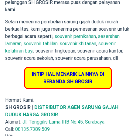
pelanggan SH GROSIR merasa puas dengan pelayanan
kami.
Selain menerima pembelian sarung gajah duduk murah
berkualitas,
kami juga menerima pemesanan souvenir
untuk
berbagai acara seperti,
souvenir pernikahan
,
seserahan
lamaran
,
souvenir tahlilan
,
souvenir khitanan
,
souvenir
kelahiran bayi
, souvenir tingkepan, souvenir acara kantor,
souvenir acara sekolah, souvenir acara perusahaan, dll
INTIP HAL MENARIK LAINNYA DI
BERANDA SH GROSIR
Hormat Kami,
SH GROSIR |
DISTRIBUTOR AGEN SARUNG GAJAH
DUDUK HARGA GROSIR
Alamat:
Jl. Tenggilis Lama IIIB No.45, Surabaya
Call:
08135.7389.509