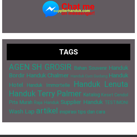
TAGS
AGEN SH GROSIR
Handuk
Bahan Souvenir
Bordir
Handuk Chalmer
Handuk
Handuk Cuci Gudang
Handuk Lenuta
Hotel
Handuk Immortelle
Handuk Terry Palmer
Katalog
Keset Cendol
Supplier Handuk
Pita Murah
Raja Handuk
TESTIMONI
artikel
Wash Lap
inspirasi
tips dan cara