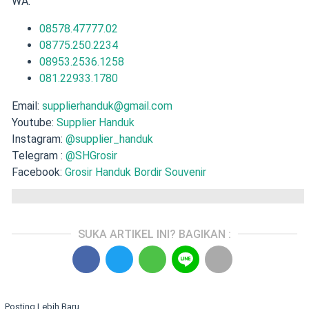
WA:
08578.47777.02
08775.250.2234
08953.2536.1258
081.22933.1780
Email:
supplierhanduk@gmail.com
Youtube:
Supplier Handuk
Instagram:
@supplier_handuk
Telegram :
@SHGrosir
Facebook:
Grosir Handuk Bordir Souvenir
SUKA ARTIKEL INI? BAGIKAN :
Posting Lebih Baru