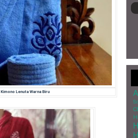
A
 Kimono Lenuta Warna Biru
So
C
H
H