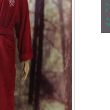
Ka
H
T
in