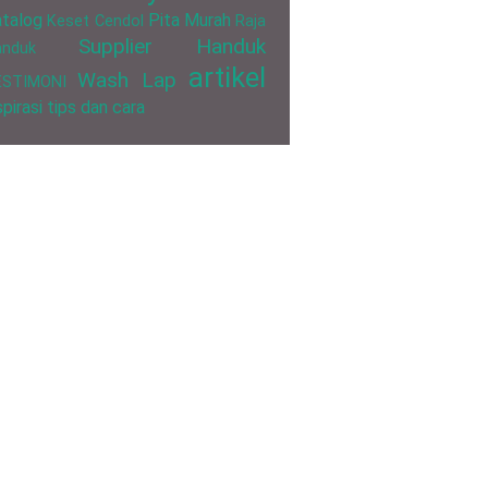
talog
Pita Murah
Keset Cendol
Raja
Supplier Handuk
anduk
artikel
Wash Lap
ESTIMONI
spirasi
tips dan cara