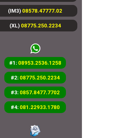
(IM3)
08578.47777.02
(XL)
08775.250.2234
#1:
08953.2536.1258
#2:
08775.250.2234
#3:
0857.8477.7702
#4:
081.22933.1780