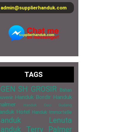
admin@supplierhanduk.com
TAGS
GEN SH GROSIR
Bahan
Handuk Bordir
Handuk
uvenir
halmer
Handuk Cuci Gudang
anduk Hotel
Handuk Immortelle
Handuk Lenuta
anduk Terry Palmer