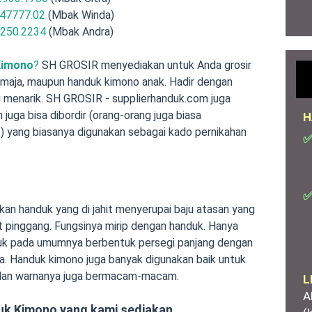
47777.02
(Mbak Winda)
.250.2234
(Mbak Andra)
Kimono
?
SH GROSIR menyediakan untuk Anda grosir
emaja, maupun handuk kimono anak. Hadir dengan
g menarik. SH GROSIR - supplierhanduk.com juga
uga bisa dibordir (orang-orang juga biasa
H
r
) yang biasanya digunakan sebagai kado pernikahan
✅
✅
n handuk yang di jahit menyerupai baju atasan yang
it pinggang. Fungsinya mirip dengan handuk. Hanya
uk pada umumnya berbentuk persegi panjang dengan
. Handuk kimono juga banyak digunakan baik untuk
 dan warnanya juga bermacam-macam.
L
A
duk Kimono yang kami sediakan