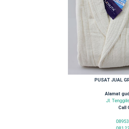
PUSAT JUAL G
Alamat gud
Jl. Tenggil
Call 
08953
081.2