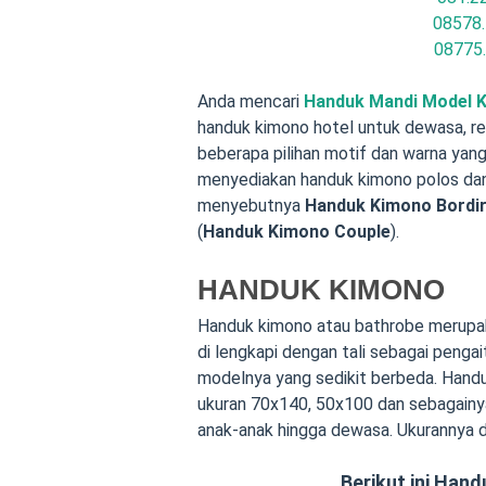
08578.
08775
Anda mencari
Handuk Mandi Model 
handuk kimono hotel untuk dewasa, r
beberapa pilihan motif dan warna yan
menyediakan handuk kimono polos dan j
menyebutnya
Handuk Kimono Bordi
(
Handuk Kimono Couple
).
HANDUK KIMONO
Handuk kimono atau bathrobe merupaka
di lengkapi dengan tali sebagai penga
modelnya yang sedikit berbeda. Hand
ukuran 70x140, 50x100 dan sebagainya
anak-anak hingga dewasa. Ukurannya
Berikut ini Han