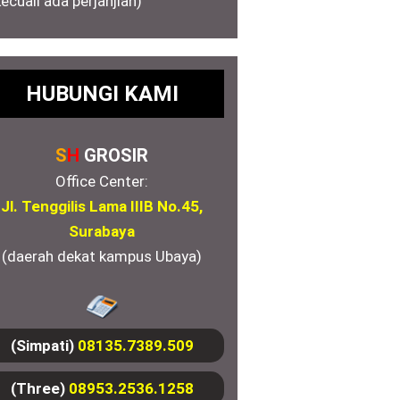
kecuali ada perjanjian)
HUBUNGI KAMI
S
H
GROSIR
Office Center:
Jl. Tenggilis Lama IIIB No.45,
Surabaya
(daerah dekat kampus Ubaya)
(Simpati)
08135.7389.509
(Three)
08953.2536.1258