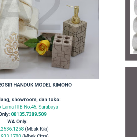
ROSIR HANDUK MODEL KIMONO
ang, showroom, dan toko:
is Lama IIIB No.45, Surabaya
Only:
08135.7389.509
WA Only:
.2536.1258
(Mbak Kiki)
2933.1780
(Mbak Citra)