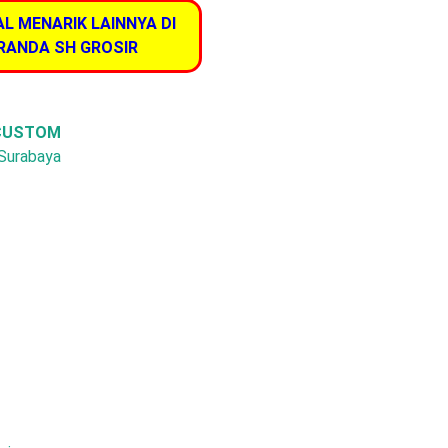
AL MENARIK LAINNYA DI
RANDA SH GROSIR
 CUSTOM
 Surabaya