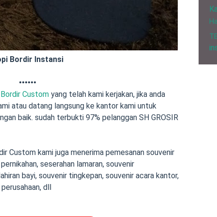
Ka
H
T
in
pi Bordir Instansi
••••••
 Bordir Custom
yang telah kami kerjakan, jika anda
ami atau datang langsung ke kantor kami untuk
dengan baik. sudah terbukti 97% pelanggan SH GROSIR
dir Custom
kami juga menerima pemesanan souvenir
 pernikahan
,
seserahan lamaran
,
souvenir
ahiran bayi
, souvenir tingkepan, souvenir acara kantor,
 perusahaan, dll