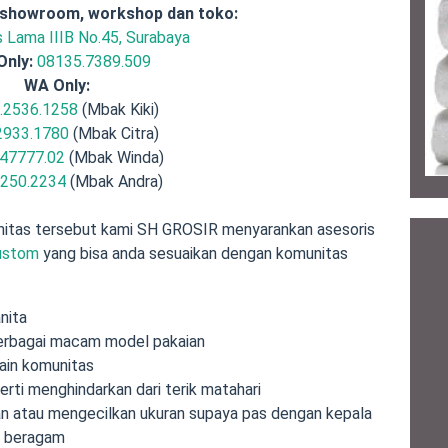
 showroom, workshop dan toko:
is Lama IIIB No.45, Surabaya
Only:
08135.7389.509
WA Only:
.2536.1258
(Mbak Kiki)
2933.1780
(Mbak Citra)
47777.02
(Mbak Winda)
.250.2234
(Mbak Andra)
itas tersebut kami SH GROSIR menyarankan asesoris
custom
yang bisa anda sesuaikan dengan komunitas
nita
berbagai macam model pakaian
sain komunitas
rti menghindarkan dari terik matahari
kan atau mengecilkan ukuran supaya pas dengan kepala
n beragam