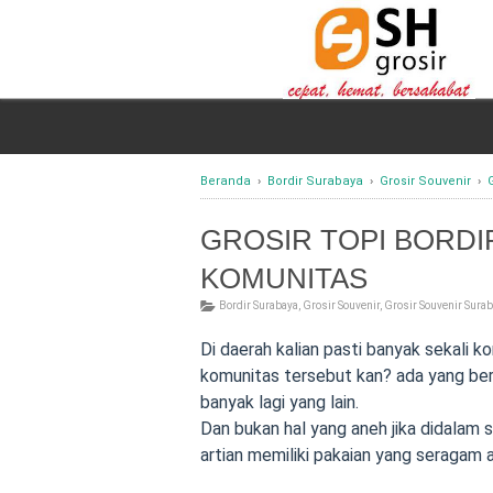
Beranda
›
Bordir Surabaya
›
Grosir Souvenir
›
GROSIR TOPI BORD
KOMUNITAS
Bordir Surabaya
,
Grosir Souvenir
,
Grosir Souvenir Sura
Di daerah kalian pasti banyak sekali k
komunitas tersebut kan? ada yang berg
banyak lagi yang lain.
Dan bukan hal yang aneh jika didalam 
artian memiliki pakaian yang seragam at