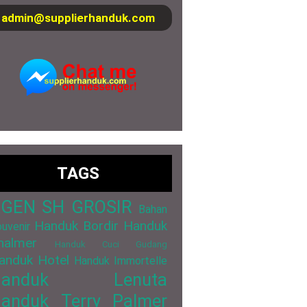
admin@supplierhanduk.com
TAGS
GEN SH GROSIR
Bahan
Handuk Bordir
Handuk
uvenir
halmer
Handuk Cuci Gudang
anduk Hotel
Handuk Immortelle
Handuk Lenuta
anduk Terry Palmer