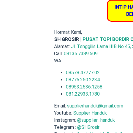
INTIP H
BE
Hormat Kami,
SH GROSIR |
PUSAT TOPI BORDIR
Alamat:
Jl. Tenggilis Lama IIIB No.45,
Call:
08135.7389.509
WA:
08578.47777.02
08775.250.2234
08953.2536.1258
081.22933.1780
Email:
supplierhanduk@gmail.com
Youtube:
Supplier Handuk
Instagram:
@supplier_handuk
Telegram :
@SHGrosir