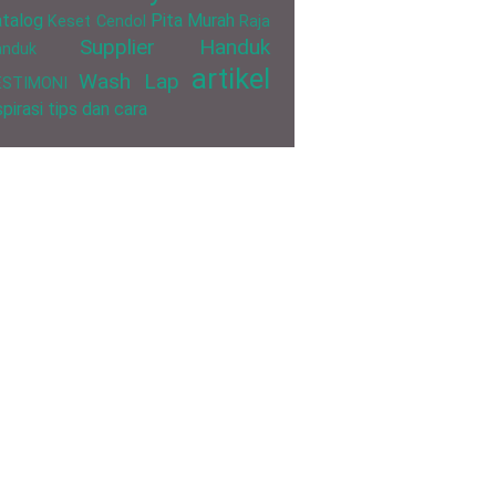
talog
Pita Murah
Keset Cendol
Raja
Supplier Handuk
anduk
artikel
Wash Lap
ESTIMONI
spirasi
tips dan cara