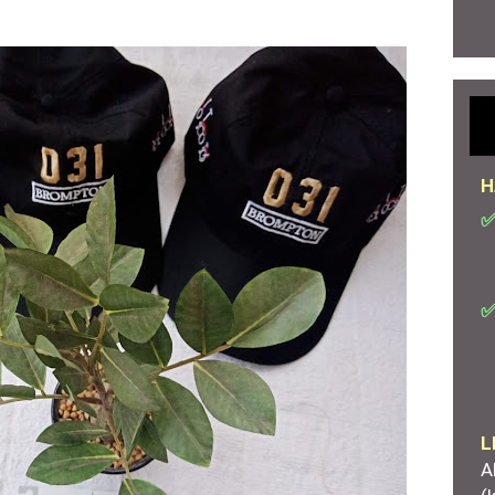
H
✅
✅
L
A