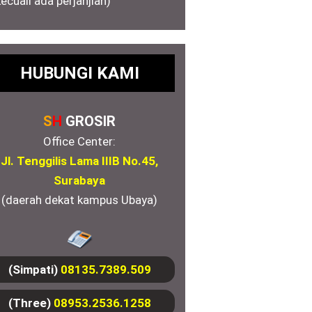
kecuali ada perjanjian)
HUBUNGI KAMI
S
H
GROSIR
Office Center:
Jl. Tenggilis Lama IIIB No.45,
Surabaya
(daerah dekat kampus Ubaya)
(Simpati)
08135.7389.509
(Three)
08953.2536.1258