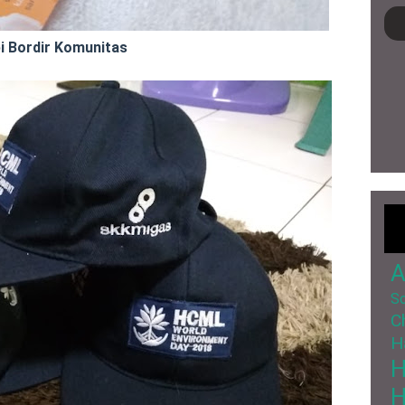
i Bordir Komunitas
A
So
C
H
H