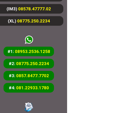
(IM3)
08578.47777.02
(XL)
08775.250.2234
#1:
08953.2536.1258
#2:
08775.250.2234
#3:
0857.8477.7702
#4:
081.22933.1780