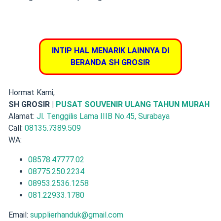
INTIP HAL MENARIK LAINNYA DI
BERANDA SH GROSIR
Hormat Kami,
SH GROSIR |
PUSAT SOUVENIR ULANG TAHUN MURAH
Alamat:
Jl. Tenggilis Lama IIIB No.45, Surabaya
Call:
08135.7389.509
WA:
08578.47777.02
08775.250.2234
08953.2536.1258
081.22933.1780
Email:
supplierhanduk@gmail.com