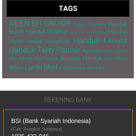
TAGS
AGEN SH GROSIR
Handuk
Bahan Souvenir
Bordir
Handuk Chalmer
Handuk
Handuk Cuci Gudang
Handuk Lenuta
Hotel
Handuk Immortelle
Handuk Terry Palmer
Katalog
Keset Cendol
Supplier Handuk
Pita Murah
Raja Handuk
TESTIMONI
artikel
Wash Lap
inspirasi
tips dan cara
REKENING BANK
BSI (Bank Syariah Indonesia)
(Cab. Rungkut Surabaya)