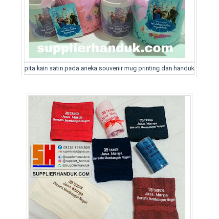
pita kain satin pada aneka souvenir mug printing dan handuk