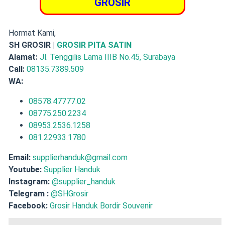
GROSIR
Hormat Kami,
SH GROSIR |
GROSIR PITA SATIN
Alamat:
Jl. Tenggilis Lama IIIB No.45, Surabaya
Call:
08135.7389.509
WA:
08578.47777.02
08775.250.2234
08953.2536.1258
081.22933.1780
Email:
supplierhanduk@gmail.com
Youtube:
Supplier Handuk
Instagram:
@supplier_handuk
Telegram :
@SHGrosir
Facebook:
Grosir Handuk Bordir Souvenir