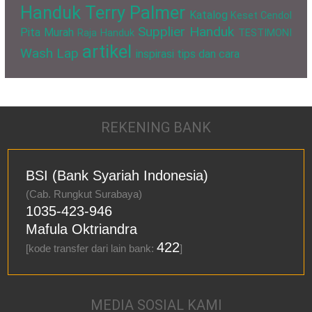
Handuk Terry Palmer
Katalog
Keset Cendol
Supplier Handuk
Pita Murah
Raja Handuk
TESTIMONI
artikel
Wash Lap
inspirasi
tips dan cara
REKENING BANK
BSI (Bank Syariah Indonesia)
(Cab. Rungkut Surabaya)
1035-423-946
Mafula Oktriandra
422
[kode transfer dari lain bank:
]
MEDIA SOSIAL KAMI