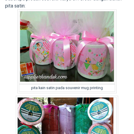
pita satin:
pita kain satin pada souvenir mug printing