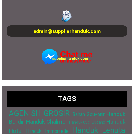
admin@supplierhanduk.com
TAGS
AGEN SH GROSIR
Handuk
Bahan Souvenir
Bordir
Handuk Chalmer
Handuk
Handuk Cuci Gudang
Handuk Lenuta
Hotel
Handuk Immortelle