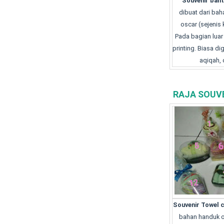
Souvenir bant
dibuat dari ba
oscar (sejenis 
Pada bagian luar
printing. Biasa d
aqiqah, 
RAJA SOUV
Souvenir Towel 
bahan handuk o