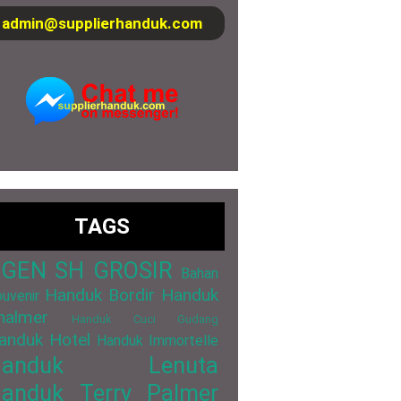
admin@supplierhanduk.com
TAGS
GEN SH GROSIR
Bahan
Handuk Bordir
Handuk
uvenir
halmer
Handuk Cuci Gudang
anduk Hotel
Handuk Immortelle
Handuk Lenuta
anduk Terry Palmer