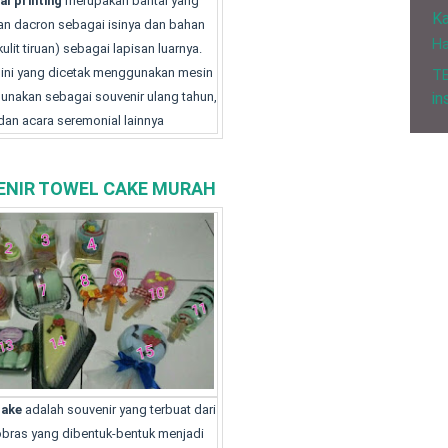
al printing
merupakan bantal yang
Ka
han dacron sebagai isinya dan bahan
H
kulit tiruan) sebagai lapisan luarnya.
 ini yang dicetak menggunakan mesin
T
igunakan sebagai souvenir ulang tahun,
in
dan acara seremonial lainnya
ENIR TOWEL CAKE MURAH
cake
adalah souvenir yang terbuat dari
bras yang dibentuk-bentuk menjadi