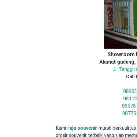
Showroom R
Alamat gudang,
Jl. Tenggil
Call 
08953
081.2
08578.
08775
Kami
raja souvenir
murah berkualitas 
grosir souvenir terbaik yang siap me