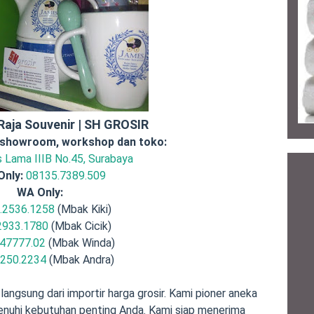
aja Souvenir | SH GROSIR
 showroom, workshop dan toko:
is Lama IIIB No.45, Surabaya
Only:
08135.7389.509
WA Only:
.2536.1258
(Mbak Kiki)
2933.1780
(Mbak Cicik)
47777.02
(Mbak Winda)
.250.2234
(Mbak Andra)
langsung dari importir harga grosir. Kami pioner aneka
menuhi kebutuhan penting Anda. Kami siap menerima