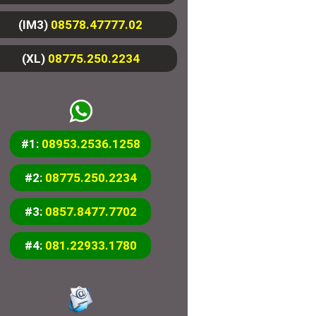
(IM3)
08578.47777.02
(XL)
08775.250.2234
#1:
08953.2536.1258
#2:
08775.250.2234
#3:
0857.8477.7702
#4:
081.22933.1780