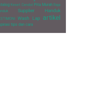
talog
Pita Murah
Keset Cendol
Raja
Supplier Handuk
anduk
artikel
Wash Lap
ESTIMONI
spirasi
tips dan cara