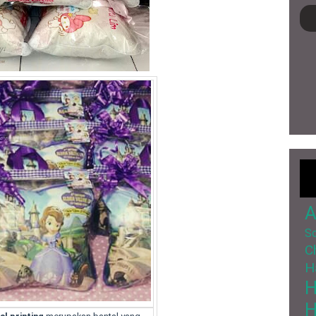
A
So
C
H
H