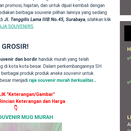
n promosi, hajatan, dan untuk dijual kembali dengan
ediakan berbagai souvenir pilihan lainnya yang sedang
di
Jl. Tenggilis Lama IIIB No.45, Surabaya
,
silahkan klik
AJA SOUVENIRS
.
 GROSIR
!
H
✅
ouvenir dan bordir
handuk murah yang telah
g di kota kota besar. Dalam perkembangannya SH
 berbagai produk produk
aneka souvenir
untuk
besar menjadi
raja souvenir murah berkualitas
.
✅
KLIK "Keterangan/Gambar"
Rincian Keterangan dan Harga
👇
OUVENIR MUG MURAH
L
A