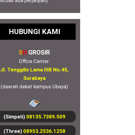
kecuali ada perjanjian)
HUBUNGI KAMI
S
H
GROSIR
Office Center:
Jl. Tenggilis Lama IIIB No.45,
Surabaya
(daerah dekat kampus Ubaya)
(Simpati)
08135.7389.509
(Three)
08953.2536.1258