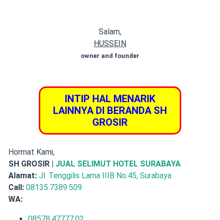
Salam,
HUSSEIN
owner and founder
INTIP HAL MENARIK
LAINNYA DI BERANDA SH
GROSIR
Hormat Kami,
SH GROSIR |
JUAL SELIMUT HOTEL SURABAYA
Alamat:
Jl. Tenggilis Lama IIIB No.45, Surabaya
Call:
08135.7389.509
WA:
08578.47777.02