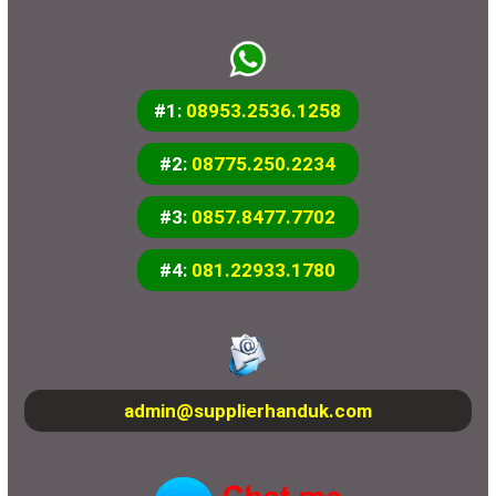
#1:
08953.2536.1258
#2:
08775.250.2234
#3:
0857.8477.7702
#4:
081.22933.1780
admin@supplierhanduk.com