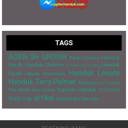
TAGS
AGEN SH GROSIR
Handuk
Bahan Souvenir
Bordir
Handuk Chalmer
Handuk
Handuk Cuci Gudang
Handuk Lenuta
Hotel
Handuk Immortelle
Handuk Terry Palmer
Katalog
Keset Cendol
Supplier Handuk
Pita Murah
Raja Handuk
TESTIMONI
artikel
Wash Lap
inspirasi
tips dan cara