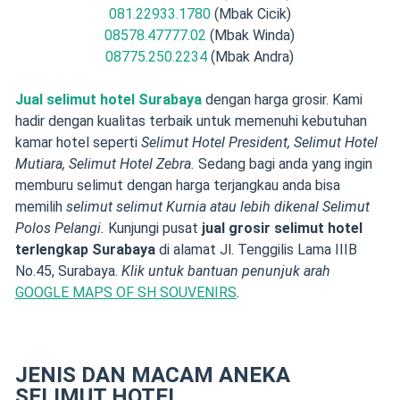
081.22933.1780
(Mbak Cicik)
08578.47777.02
(Mbak Winda)
08775.250.2234
(Mbak Andra)
Jual selimut hotel Surabaya
dengan harga grosir. Kami
hadir dengan kualitas terbaik untuk memenuhi kebutuhan
kamar hotel seperti
Selimut Hotel President, Selimut Hotel
Mutiara, Selimut Hotel Zebra.
Sedang bagi anda yang ingin
memburu selimut dengan harga terjangkau anda bisa
memilih
selimut s
elimut Kurnia atau lebih dikenal Selimut
Polos Pelangi.
Kunjungi pusat
jual grosir
selimut hotel
terlengkap
Surabaya
di alamat Jl. Tenggilis Lama IIIB
No.45, Surabaya.
Klik untuk bantuan penunjuk arah
GOOGLE MAPS OF SH SOUVENIRS
.
JENIS DAN MACAM ANEKA
SELIMUT HOTEL