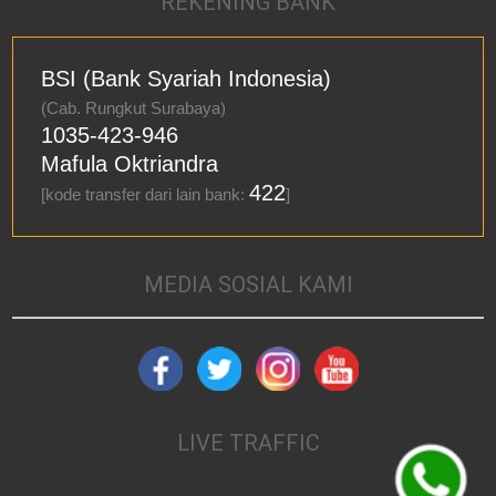
REKENING BANK
BSI (Bank Syariah Indonesia)
(Cab. Rungkut Surabaya)
1035-423-946
Mafula Oktriandra
422
[kode transfer dari lain bank:
]
MEDIA SOSIAL KAMI
LIVE TRAFFIC