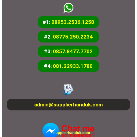
#1:
08953.2536.1258
#2:
08775.250.2234
#3:
0857.8477.7702
#4:
081.22933.1780
admin@supplierhanduk.com