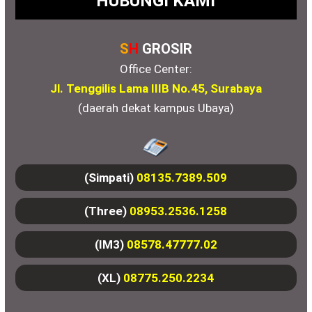
HUBUNGI KAMI
S
H
GROSIR
Office Center:
Jl. Tenggilis Lama IIIB No.45, Surabaya
(daerah dekat kampus Ubaya)
(Simpati)
08135.7389.509
(Three)
08953.2536.1258
(IM3)
08578.47777.02
(XL)
08775.250.2234