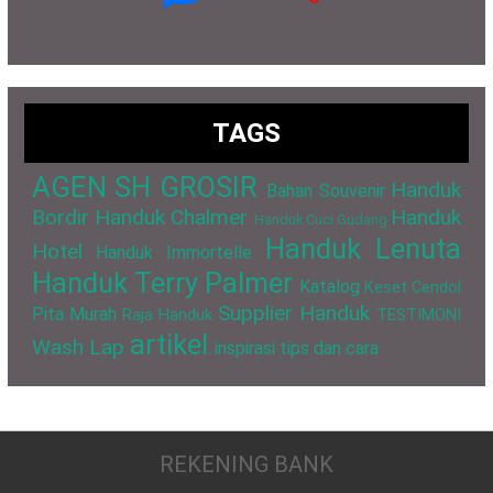
TAGS
AGEN SH GROSIR
Handuk
Bahan Souvenir
Bordir
Handuk Chalmer
Handuk
Handuk Cuci Gudang
Handuk Lenuta
Hotel
Handuk Immortelle
Handuk Terry Palmer
Katalog
Keset Cendol
Supplier Handuk
Pita Murah
Raja Handuk
TESTIMONI
artikel
Wash Lap
inspirasi
tips dan cara
REKENING BANK