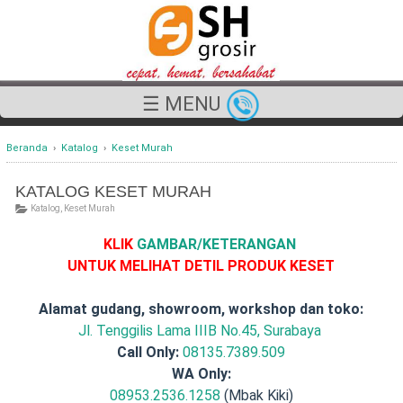
☰ MENU
Beranda
›
Katalog
›
Keset Murah
KATALOG KESET MURAH
Katalog
,
Keset Murah
KLIK
GAMBAR/KETERANGAN
UNTUK MELIHAT DETIL PRODUK KESET
Alamat gudang, showroom, workshop dan toko:
Jl. Tenggilis Lama IIIB No.45, Surabaya
Call Only:
08135.7389.509
WA Only:
08953.2536.1258
(Mbak Kiki)