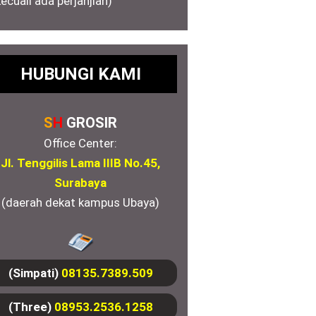
kecuali ada perjanjian)
HUBUNGI KAMI
S
H
GROSIR
Office Center:
Jl. Tenggilis Lama IIIB No.45,
Surabaya
(daerah dekat kampus Ubaya)
(Simpati)
08135.7389.509
(Three)
08953.2536.1258