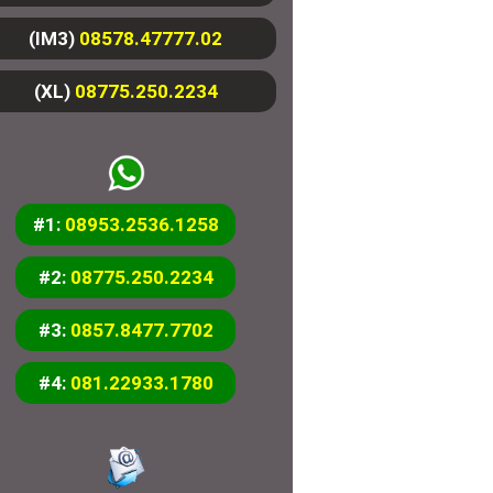
(IM3)
08578.47777.02
(XL)
08775.250.2234
#1:
08953.2536.1258
#2:
08775.250.2234
#3:
0857.8477.7702
#4:
081.22933.1780