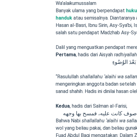
Wa’alaikumussalam
Banyak ulama yang berpendapat
huku
handuk
atau semisalnya. Diantaranya a
Hasan al-Basri, Ibnu Sirin, Asy-Sya’bi,
salah satu pendapat Madzhab Asy-Syafii
Dalil yang menguatkan pendapat mere
Pertama
, hadis dari Aisyah
radhiyalla
 بَعْدَ الوُضُوءِ
“Rasulullah
shallallahu ‘alaihi wa salla
mengeringkan anggota badan setelah 
sanad shahih. Hadis ini dinilai hasan o
Kedua
, hadis dari Salman al-Farisi,
 صوف كانت عليه، فمسح بها وجهه
Bahwa Nabi
shallallahu ‘alaihi wa sall
wol yang beliau pakai, dan beliau gun
Fuad Abdul Baqi mengatakan: Dalam Z