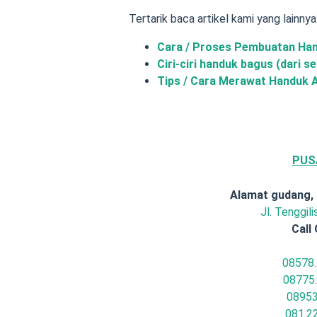
Tertarik baca artikel kami yang lainny
Cara / Proses Pembuatan Ha
Ciri-ciri handuk bagus (dari s
Tips / Cara Merawat Handuk 
PUS
Alamat gudang,
Jl. Tenggil
Call 
08578.
08775
08953
081.2