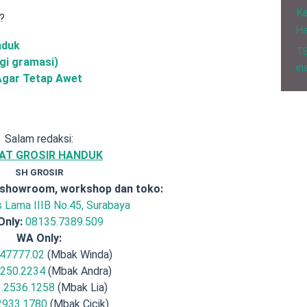
Ka
a?
H
nduk
T
egi gramasi)
in
Agar Tetap Awet
Salam redaksi:
AT GROSIR HANDUK
SH GROSIR
 showroom, workshop dan toko:
is Lama IIIB No.45, Surabaya
Only:
08135.7389.509
WA Only:
47777.02
(Mbak Winda)
.250.2234
(Mbak Andra)
.2536.1258
(Mbak Lia)
2933.1780
(Mbak Cicik)