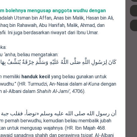
m bolehnya mengusap anggota wudhu dengan
dalah Utsman bin Affan, Anas bin Malik, Hasan bin Ali,
 Ishaq bin Rahawaih, Abu Hanifah, Malik, Ahmad, dan
. Ini juga berdasarkan riwayat dari Ibnu Umar.
ka:
hu ‘anha
, beliau mengatakan:
كَانَ لِرَسُولِ اللَّهِ صَلَّى اللَّهُ عَلَيْهِ وَسَلَّمَ خِرْقَةٌ يُنَشِّفُ بِهَا
m
memiliki
handuk kecil
yang beliau gunakan untuk
wudhu.” (HR. Turmudzi, An-Nasai dalam
al-Kuna
dengan
leh al-Albani dalam
Shahih Al-Jami’
, 4706).
أن رسول الله صلى الله عليه وسلم «توضأ، فقلب جبة
am
pernah berwudhu, kemudian beliau membalik jubah
akan untuk mengusap wajahnya. (HR. Ibn Majah 468.
awaid sanadnya shahih dan perawinya
tsiqat
. Al-Albani