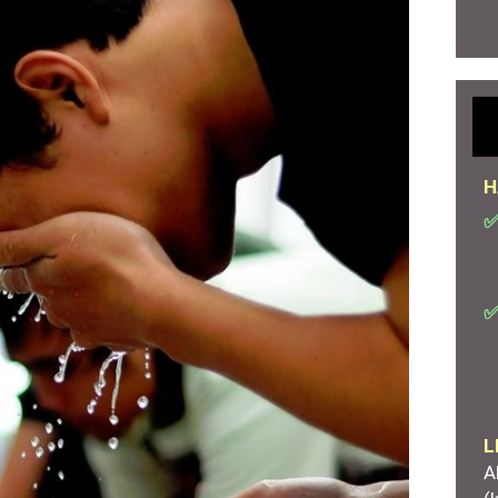
H
✅
✅
L
A