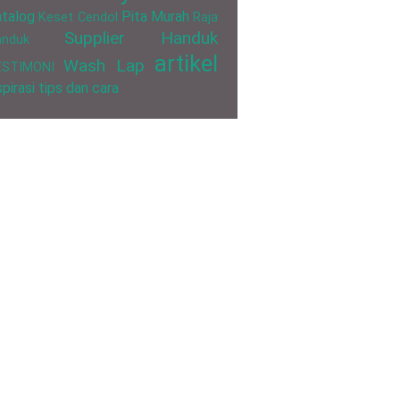
talog
Pita Murah
Keset Cendol
Raja
Supplier Handuk
anduk
artikel
Wash Lap
ESTIMONI
spirasi
tips dan cara