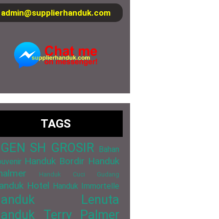
admin@supplierhanduk.com
TAGS
GEN SH GROSIR
Bahan
Handuk Bordir
Handuk
uvenir
halmer
Handuk Cuci Gudang
anduk Hotel
Handuk Immortelle
Handuk Lenuta
anduk Terry Palmer