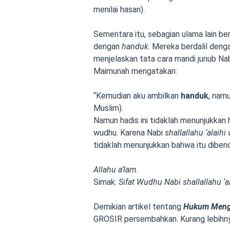
menilai hasan).
Sementara itu, sebagian ulama lain 
dengan
handuk
. Mereka berdalil deng
menjelaskan tata cara mandi junub Na
Maimunah mengatakan:
“Kemudian aku ambilkan
handuk
, nam
Muslim).
Namun hadis ini tidaklah menunjukka
wudhu. Karena Nabi
shallallahu ‘alaihi
tidaklah menunjukkan bahwa itu dibenc
Allahu a’lam.
Simak:
Sifat Wudhu Nabi shallallahu ‘a
Demikian artikel tentang
Hukum Meng
GROSIR persembahkan. Kurang lebihn