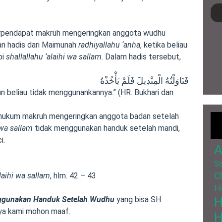
berpendapat makruh mengeringkan anggota wudhu
an hadis dari Maimunah
radhiyallahu ‘anha
, ketika beliau
bi
shallallahu ‘alaihi wa sallam
. Dalam hadis tersebut,
فَنَاوَلْتُهُ الْمِنْدِيلَ فَلَمْ يَأْخُذْهُ
un beliau tidak menggunankannya.” (HR. Bukhari dan
n hukum makruh mengeringkan anggota badan setelah
 wa sallam
tidak menggunakan handuk setelah mandi,
i.
A
So
C
laihi wa sallam
, hlm. 42 – 43
H
gunakan Handuk Setelah Wudhu
yang bisa SH
ya kami mohon maaf.
H