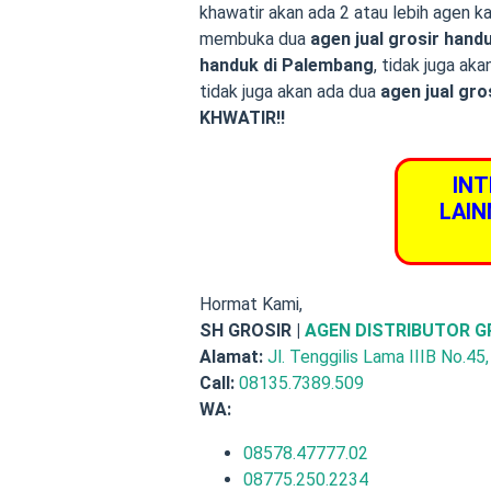
khawatir akan ada 2 atau lebih agen k
membuka dua
agen jual grosir hand
handuk di Palembang
, tidak juga ak
tidak juga akan ada dua
agen jual gro
KHWATIR!!
INT
LAIN
Hormat Kami,
SH GROSIR |
AGEN DISTRIBUTOR G
Alamat:
Jl. Tenggilis Lama IIIB No.45
Call:
08135.7389.509
WA:
08578.47777.02
08775.250.2234