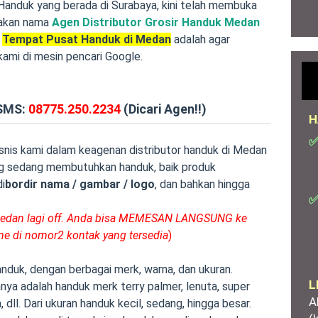
r Handuk yang berada di Surabaya, kini telah membuka
nakan nama
Agen Distributor Grosir Handuk Medan
u
Tempat Pusat Handuk di Medan
adalah agar
mi di mesin pencari Google.
/SMS:
08775.250.2234
(Dicari Agen!!)
H
✅
bisnis kami dalam keagenan distributor handuk di Medan
ng sedang membutuhkan handuk, baik produk
i
bordir nama / gambar / logo
, dan bahkan hingga
✅
 Medan lagi off. Anda bisa MEMESAN LANGSUNG ke
ine di nomor2 kontak yang tersedia
)
duk, dengan berbagai merk, warna, dan ukuran.
L
nya adalah handuk merk terry palmer, lenuta, super
A
a, dll. Dari ukuran handuk kecil, sedang, hingga besar.