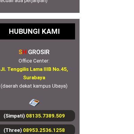
kecuali ada perjanjian)
HUBUNGI KAMI
S
H
GROSIR
Office Center:
Jl. Tenggilis Lama IIIB No.45,
Surabaya
(daerah dekat kampus Ubaya)
(Simpati)
08135.7389.509
(Three)
08953.2536.1258