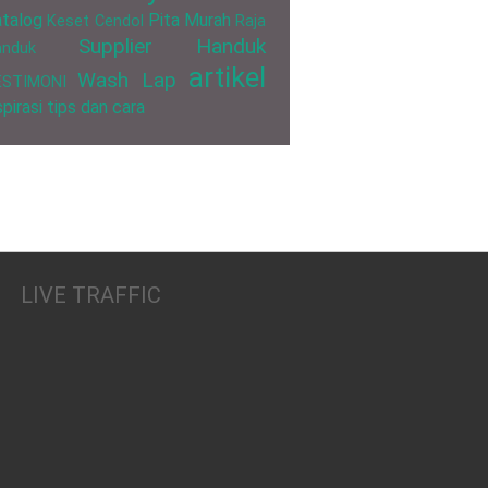
talog
Pita Murah
Keset Cendol
Raja
Supplier Handuk
anduk
artikel
Wash Lap
ESTIMONI
spirasi
tips dan cara
LIVE TRAFFIC