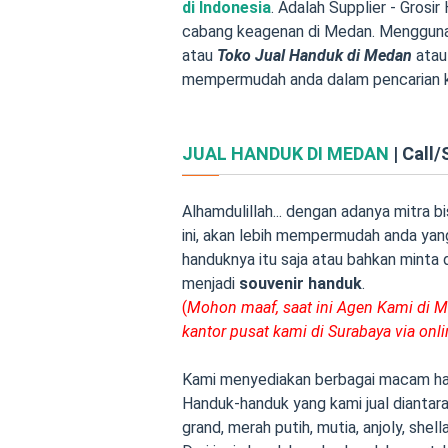
di Indonesia
. Adalah Supplier - Grosi
cabang keagenan di Medan. Menggu
atau
Toko Jual Handuk di Medan
ata
mempermudah anda dalam pencarian ka
JUAL HANDUK DI MEDAN
| Call
Alhamdulillah... dengan adanya mitra 
ini, akan lebih mempermudah anda ya
handuknya itu saja atau bahkan minta d
menjadi
souvenir handuk
.
(
Mohon maaf, saat ini Agen Kami di
kantor pusat kami di Surabaya via onl
Kami menyediakan berbagai macam han
Handuk-handuk yang kami jual diantara
grand, merah putih, mutia, anjoly, shell