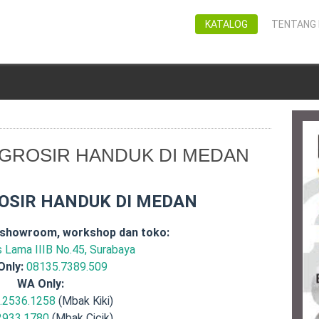
KATALOG
TENTANG 
 GROSIR HANDUK DI MEDAN
OSIR HANDUK DI MEDAN
 showroom, workshop dan toko:
is Lama IIIB No.45, Surabaya
Only:
08135.7389.509
WA Only:
.2536.1258
(Mbak Kiki)
2933.1780
(Mbak Cicik)