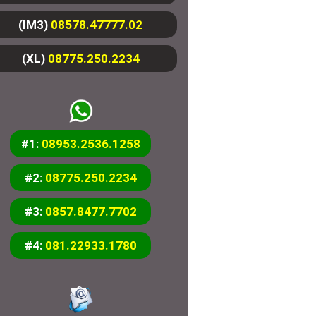
(IM3)
08578.47777.02
(XL)
08775.250.2234
#1:
08953.2536.1258
#2:
08775.250.2234
#3:
0857.8477.7702
#4:
081.22933.1780