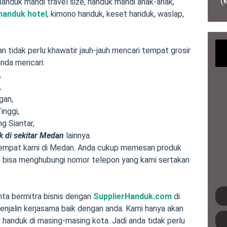
(
 handuk mandi travel size, handuk mandi anak-anak,
handuk hotel
, kimono handuk, keset handuk, waslap,
n tidak perlu khawatir jauh-jauh mencari tempat grosir
nda mencari:
,
,
gan,
inggi,
g Siantar,
k di sekitar Medan
lainnya.
e tempat kami di Medan. Anda cukup memesan produk
nda bisa menghubungi nomor telepon yang kami sertakan
nta bermitra bisnis dengan
SupplierHanduk.com
di
enjalin kerjasama baik dengan anda. Kami hanya akan
handuk di masing-masing kota. Jadi anda tidak perlu