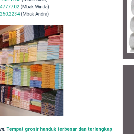
47777.02
(Mbak Winda)
.250.2234
(Mbak Andra)
om
.
Tempat grosir handuk terbesar dan terlengkap