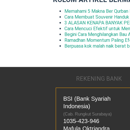
Memahami 5 Makna Ber Qurban 
Cara Membuat Souvenir Handuk
3 ALASAN KENAPA BANYAK PE
Cara Mencuci Efektif untuk Me
Begini Cara Menghilangkan Bau 
Ramadhan Momentum Paling Efe
Berpuasa kok malah naik berat b
REKENING BANK
BSI (Bank Syariah
Indonesia)
(Cab. Rungkut Surabaya)
1035-423-946
Mafula Oktriandra