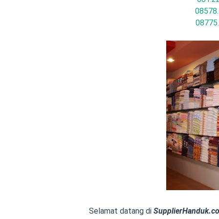
08578.
08775
Selamat datang di
SupplierHanduk.c