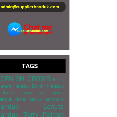
admin@supplierhanduk.com
TAGS
GEN SH GROSIR
Bahan
Handuk Bordir
Handuk
uvenir
halmer
Handuk Cuci Gudang
anduk Hotel
Handuk Immortelle
Handuk Lenuta
anduk Terry Palmer