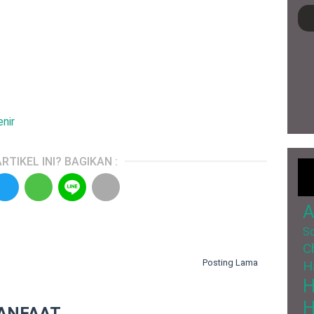
nir
RTIKEL INI? BAGIKAN :
A
So
C
Posting Lama
H
H
ANFAAT