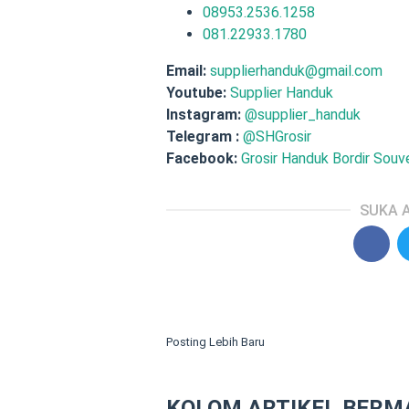
08953.2536.1258
081.22933.1780
Email:
supplierhanduk@gmail.com
Youtube:
Supplier Handuk
Instagram:
@supplier_handuk
Telegram :
@SHGrosir
Facebook:
Grosir Handuk Bordir Souve
SUKA A
Posting Lebih Baru
KOLOM ARTIKEL BERM