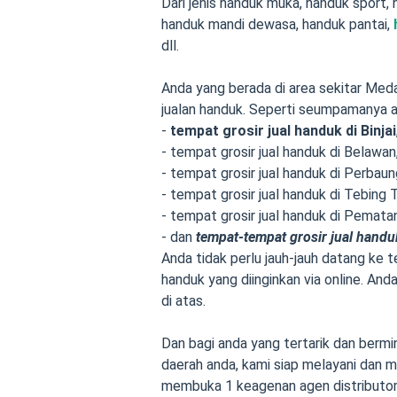
Dari jenis handuk muka, handuk sport,
handuk mandi dewasa, handuk pantai,
dll.
Anda yang berada di area sekitar Meda
jualan handuk. Seperti seumpamanya a
-
tempat grosir jual handuk di Binjai
- tempat grosir jual handuk di Belawan
- tempat grosir jual handuk di Perbaun
- tempat grosir jual handuk di Tebing T
- tempat grosir jual handuk di Pematan
- dan
tempat-tempat grosir jual handu
Anda tidak perlu jauh-jauh datang k
handuk yang diinginkan via online. A
di atas.
Dan bagi anda yang tertarik dan bermi
daerah anda, kami siap melayani dan m
membuka 1 keagenan agen distributor 