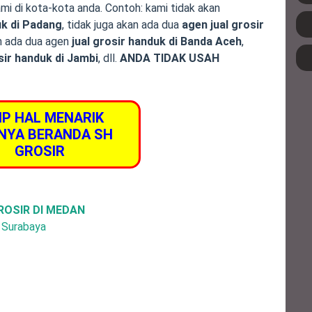
ami di kota-kota anda. Contoh: kami tidak akan
uk di Padang
, tidak juga akan ada dua
agen jual grosir
an ada dua agen
jual grosir handuk di Banda Aceh
,
sir handuk di Jambi
, dll.
ANDA TIDAK USAH
IP HAL MENARIK
NYA BERANDA SH
GROSIR
ROSIR DI MEDAN
, Surabaya