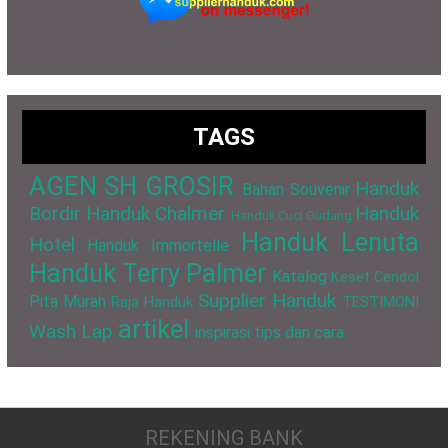
TAGS
AGEN SH GROSIR
Handuk
Bahan Souvenir
Bordir
Handuk Chalmer
Handuk
Handuk Cuci Gudang
Handuk Lenuta
Hotel
Handuk Immortelle
Handuk Terry Palmer
Katalog
Keset Cendol
Supplier Handuk
Pita Murah
Raja Handuk
TESTIMONI
artikel
Wash Lap
inspirasi
tips dan cara
REKENING BANK