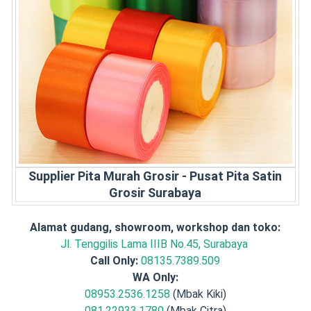
Supplier Pita Murah Grosir - Pusat Pita Satin
Grosir Surabaya
Alamat gudang, showroom, workshop dan toko:
Jl. Tenggilis Lama IIIB No.45, Surabaya
Call Only:
08135.7389.509
WA Only:
08953.2536.1258
(Mbak Kiki)
081.22933.1780
(Mbak Citra)