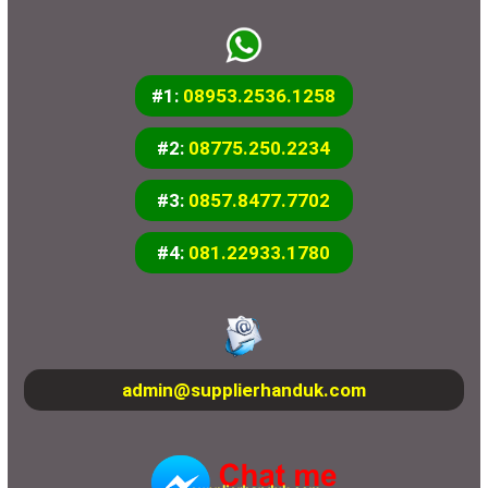
#1:
08953.2536.1258
#2:
08775.250.2234
#3:
0857.8477.7702
#4:
081.22933.1780
admin@supplierhanduk.com