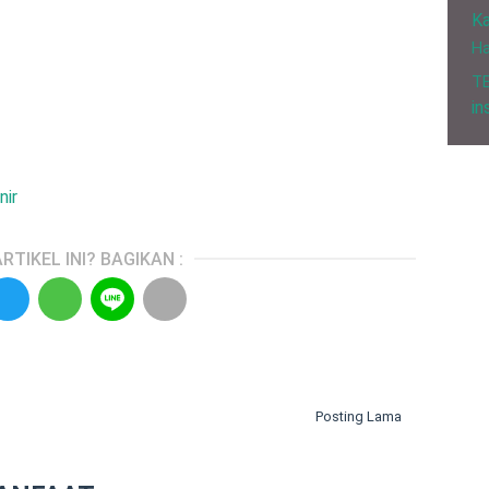
Ka
H
T
in
nir
RTIKEL INI? BAGIKAN :
Posting Lama