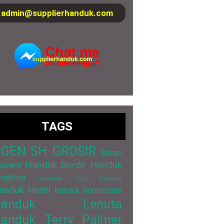
admin@supplierhanduk.com
TAGS
GEN SH GROSIR
Bahan
Handuk Bordir
Handuk
uvenir
halmer
Handuk Cuci Gudang
anduk Hotel
Handuk Immortelle
Handuk Lenuta
anduk Terry Palmer