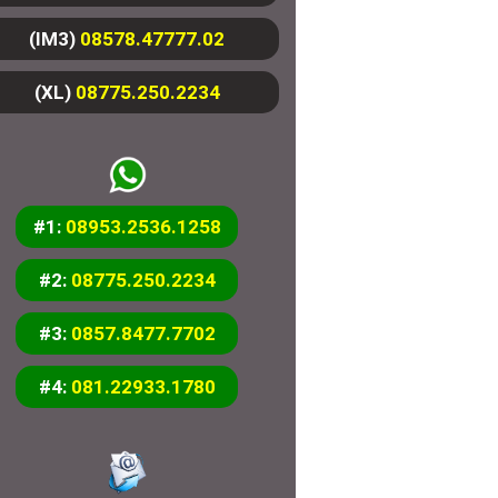
(IM3)
08578.47777.02
(XL)
08775.250.2234
#1:
08953.2536.1258
#2:
08775.250.2234
#3:
0857.8477.7702
#4:
081.22933.1780