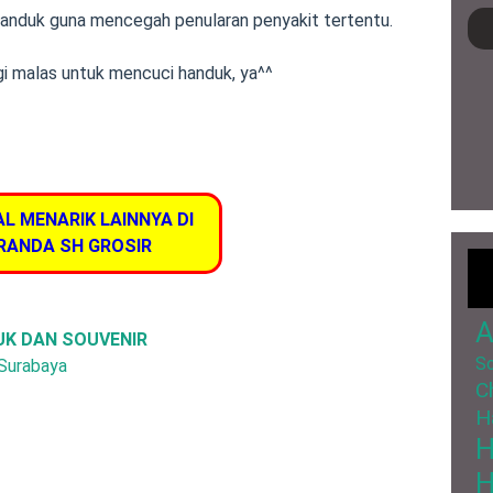
ar handuk guna mencegah penularan penyakit tertentu.
agi malas untuk mencuci handuk, ya^^
AL MENARIK LAINNYA DI
RANDA SH GROSIR
A
UK DAN SOUVENIR
So
 Surabaya
C
H
H