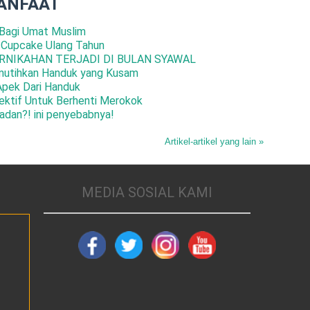
ANFAAT
Bagi Umat Muslim
 Cupcake Ulang Tahun
RNIKAHAN TERJADI DI BULAN SYAWAL
mutihkan Handuk yang Kusam
Apek Dari Handuk
ktif Untuk Berhenti Merokok
adan?! ini penyebabnya!
Artikel-artikel yang lain »
MEDIA SOSIAL KAMI