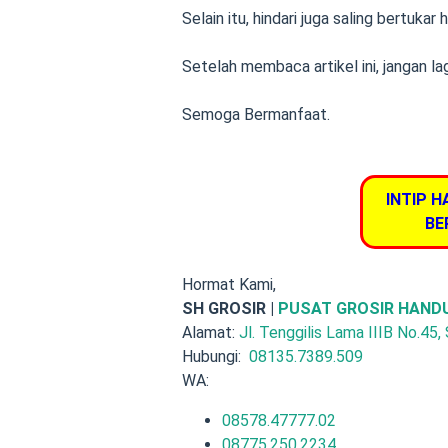
Selain itu, hindari juga saling bertuk
Setelah membaca artikel ini, jangan l
Semoga Bermanfaat.
INTIP H
BE
Hormat Kami,
SH GROSIR |
PUSAT GROSIR HAND
Alamat:
Jl. Tenggilis Lama IIIB No.45,
Hubungi:
08135.7389.509
WA:
08578.47777.02
08775.250.2234