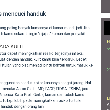
as mencuci handuk
ng paling banyak kumannya di kamar mandi. jadi Jika
ti kamu sukarela ingin “dijajah” kuman dan penyakit.
H
ADA KULIT
✅
or dapat meningkatkan resiko terjadinya infeksi.
t dengan handuk, kulit kamu bisa tergaruk, Lecet
 itulah yang bisa menjadi pintu bakteri untuk masuk ke
✅
enggunakan handuk kotor kasusnya sangat jarang. Hal
it menular Aaron Glatt, MD, FACP, FIDSA, FSHEA, juru
America. Kata Prof. Gerba, kuman dari tubuh kamu
L
, tetapi lebih pada meningkatkan resiko tertular
A
 handuk dengan orang lain.