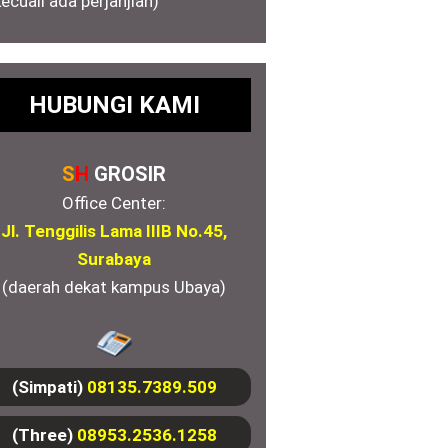
kecuali ada perjanjian)
HUBUNGI KAMI
S
H
GROSIR
Office Center:
Jl. Tenggilis Lama IIIB No.45,
Surabaya
(daerah dekat kampus Ubaya)
(Simpati)
08135.7389.509
(Three)
08953.2536.1258