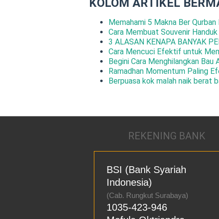
KOLOM ARTIKEL BERM
Memahami 5 Makna Ber Qurban 
Cara Membuat Souvenir Handuk
3 ALASAN KENAPA BANYAK PE
Cara Mencuci Efektif untuk Me
Begini Cara Menghilangkan Bau 
Ramadhan Momentum Paling Efe
Berpuasa kok malah naik berat b
REKENING BANK
BSI (Bank Syariah
Indonesia)
(Cab. Rungkut Surabaya)
1035-423-946