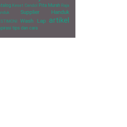
talog
Pita Murah
Keset Cendol
Raja
Supplier Handuk
anduk
artikel
Wash Lap
ESTIMONI
spirasi
tips dan cara