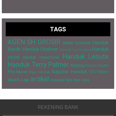
TAGS
AGEN SH GROSIR
Handuk
Bahan Souvenir
Bordir
Handuk Chalmer
Handuk
Handuk Cuci Gudang
Handuk Lenuta
Hotel
Handuk Immortelle
Handuk Terry Palmer
Katalog
Keset Cendol
Supplier Handuk
Pita Murah
Raja Handuk
TESTIMONI
artikel
Wash Lap
inspirasi
tips dan cara
REKENING BANK