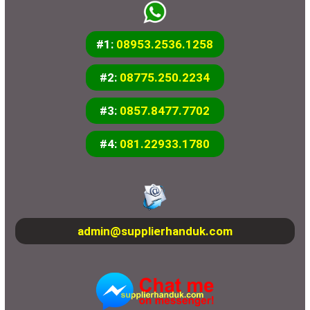
#1:
08953.2536.1258
#2:
08775.250.2234
#3:
0857.8477.7702
#4:
081.22933.1780
admin@supplierhanduk.com