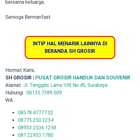
bersama keluarga.
Semoga Bermanfaat.
INTIP HAL MENARIK LAINNYA DI
BERANDA SH GROSIR
Hormat Kami,
SH GROSIR |
PUSAT GROSIR HANDUK DAN SOUVENIR
Alamat:
Jl. Tenggilis Lama IIIB No.45, Surabaya
Hubungi:
08135.7389.509
WA:
08578.47777.02
08775.250.2234
08953.2536.1258
081.22933.1780