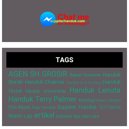
TAGS
AGEN SH GROSIR
Handuk
Bahan Souvenir
Bordir
Handuk Chalmer
Handuk
Handuk Cuci Gudang
Handuk Lenuta
Hotel
Handuk Immortelle
Handuk Terry Palmer
Katalog
Keset Cendol
Supplier Handuk
Pita Murah
Raja Handuk
TESTIMONI
artikel
Wash Lap
inspirasi
tips dan cara