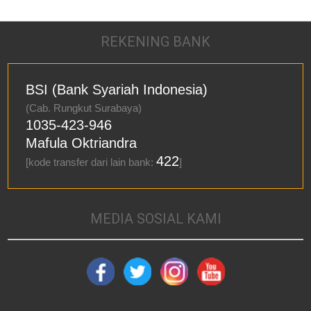
REKENING BANK
BSI (Bank Syariah Indonesia)
(Cab. Rungkut Surabaya)
1035-423-946
Mafula Oktriandra
422
[kode transfer dari lain bank:
]
MEDIA SOSIAL KAMI