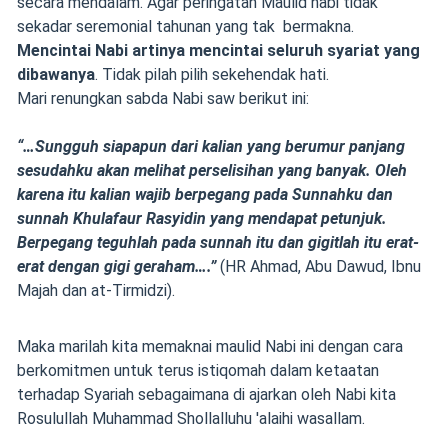
secara mendalam. Agar peringatan Maulid nabi tidak
sekadar seremonial tahunan yang tak bermakna.
Mencintai Nabi artinya mencintai seluruh syariat yang
dibawanya
. Tidak pilah pilih sekehendak hati.
Mari renungkan sabda Nabi saw berikut ini:
“…Sungguh siapapun dari kalian yang berumur panjang
sesudahku akan melihat perselisihan yang banyak. Oleh
karena itu kalian wajib berpegang pada Sunnahku dan
sunnah Khulafaur Rasyidin yang mendapat petunjuk.
Berpegang teguhlah pada sunnah itu dan gigitlah itu erat-
erat dengan gigi geraham….”
(HR Ahmad, Abu Dawud, Ibnu
Majah dan at-Tirmidzi).
Maka marilah kita memaknai maulid Nabi ini dengan cara
berkomitmen untuk terus istiqomah dalam ketaatan
terhadap Syariah sebagaimana di ajarkan oleh Nabi kita
Rosulullah Muhammad Shollalluhu 'alaihi wasallam.