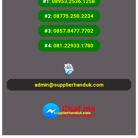
#1:
08953.2536.1258
#2:
08775.250.2234
#3:
0857.8477.7702
#4:
081.22933.1780
admin@supplierhanduk.com