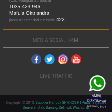
(Cab. Rungkut Surabaya)
1035-423-946
Mafula Oktriandra
422
[kode transfer dari lain bank:
]
MEDIA SOSIAL KAMI
LIVE TRAFFIC
AMBIL
DISKONnya!
Copyright © 2013.
Supplier Handuk SH GROSIR | Pusat Sajadah,
sekarang juga
Souvenir Unik, Sarung, Selimut, Waslap, dll