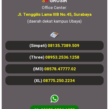
S
H
GROSIR
Office Center:
Jl. Tenggilis Lama IIIB No.45, Surabaya
(daerah dekat kampus Ubaya)
(Simpati)
08135.7389.509
(Three)
08953.2536.1258
(IM3)
08578.47777.02
(XL)
08775.250.2234