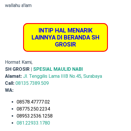
wallahu a'lam
INTIP HAL MENARIK
LAINNYA DI BERANDA SH
GROSIR
Hormat Kami,
SH GROSIR |
SPESIAL MAULID NABI
Alamat:
Jl. Tenggilis Lama IIIB No.45, Surabaya
Call:
08135.7389.509
WA:
08578.47777.02
08775.250.2234
08953.2536.1258
081.22933.1780