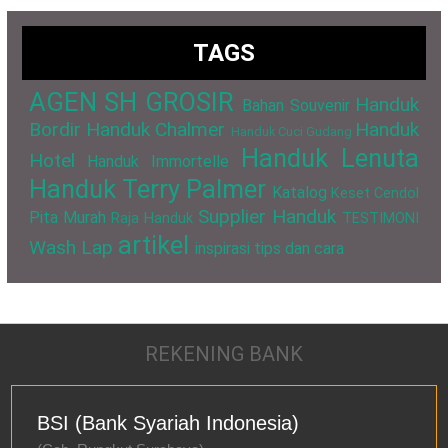
TAGS
AGEN SH GROSIR
Handuk
Bahan Souvenir
Bordir
Handuk Chalmer
Handuk
Handuk Cuci Gudang
Handuk Lenuta
Hotel
Handuk Immortelle
Handuk Terry Palmer
Katalog
Keset Cendol
Supplier Handuk
Pita Murah
Raja Handuk
TESTIMONI
artikel
Wash Lap
inspirasi
tips dan cara
REKENING BANK
BSI (Bank Syariah Indonesia)