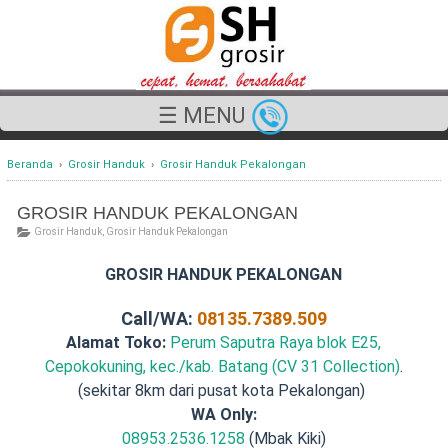
☰ MENU
Beranda
›
Grosir Handuk
›
Grosir Handuk Pekalongan
GROSIR HANDUK PEKALONGAN
Grosir Handuk
,
Grosir Handuk Pekalongan
GROSIR HANDUK PEKALONGAN
Call/WA:
08135.7389.509
Alamat Toko:
Perum Saputra Raya blok E25,
Cepokokuning, kec./kab. Batang (CV 31 Collection)
.
(sekitar 8km dari pusat kota Pekalongan)
WA Only:
08953.2536.1258
(Mbak Kiki)