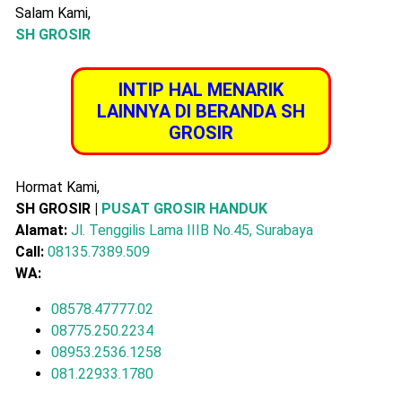
Salam Kami,
SH GROSIR
INTIP HAL MENARIK
LAINNYA DI BERANDA SH
GROSIR
Hormat Kami,
SH GROSIR |
PUSAT GROSIR HANDUK
Alamat:
Jl. Tenggilis Lama IIIB No.45, Surabaya
Call:
08135.7389.509
WA:
08578.47777.02
08775.250.2234
08953.2536.1258
081.22933.1780