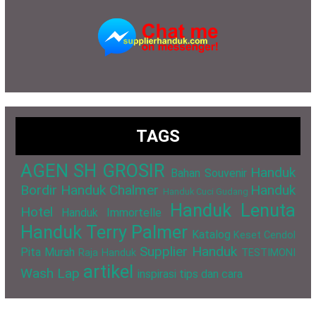
TAGS
AGEN SH GROSIR
Handuk
Bahan Souvenir
Bordir
Handuk Chalmer
Handuk
Handuk Cuci Gudang
Handuk Lenuta
Hotel
Handuk Immortelle
Handuk Terry Palmer
Katalog
Keset Cendol
Supplier Handuk
Pita Murah
Raja Handuk
TESTIMONI
artikel
Wash Lap
inspirasi
tips dan cara