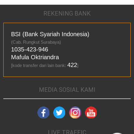
REKENING BANK
BSI (Bank Syariah Indonesia)
(Cab. Rungkut Surabaya)
1035-423-946
Mafula Oktriandra
422
[kode transfer dari lain bank:
]
MEDIA SOSIAL KAMI
LIVE TRAFFIC