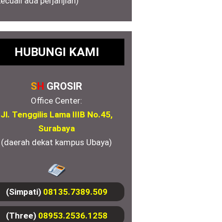
kecuali ada perjanjian)
HUBUNGI KAMI
S
H
GROSIR
Office Center:
Jl. Tenggilis Lama IIIB No.45,
Surabaya
(daerah dekat kampus Ubaya)
(Simpati)
08135.7389.509
(Three)
08953.2536.1258