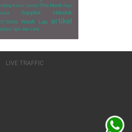
talog
Pita Murah
Keset Cendol
Raja
Supplier Handuk
anduk
artikel
Wash Lap
ESTIMONI
spirasi
tips dan cara
LIVE TRAFFIC