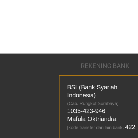
REKENING BANK
BSI (Bank Syariah
Indonesia)
(Cab. Rungkut Surabaya)
1035-423-946
Mafula Oktriandra
422
[kode transfer dari lain bank:
]