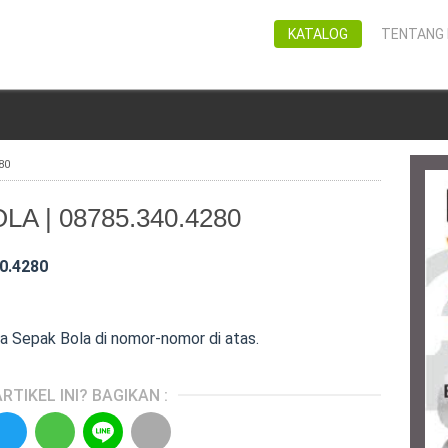
KATALOG
TENTANG 
80
A | 08785.340.4280
0.4280
a Sepak Bola di nomor-nomor di atas.
RTIKEL INI? BAGIKAN :