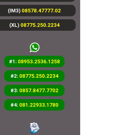
(IM3)
08578.47777.02
(XL)
08775.250.2234
#1:
08953.2536.1258
#2:
08775.250.2234
#3:
0857.8477.7702
#4:
081.22933.1780