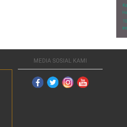
Ka
H
T
in
MEDIA SOSIAL KAMI