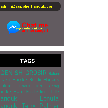
admin@supplierhanduk.com
TAGS
GEN SH GROSIR
Bahan
Handuk Bordir
Handuk
uvenir
halmer
Handuk Cuci Gudang
anduk Hotel
Handuk Immortelle
Handuk Lenuta
anduk Terry Palmer