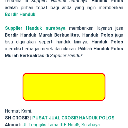
tersedia di
Supplier Handuk surabaya
.
Handuk Polos
adalah pilihan tepat bagi anda yang ingin memberikan
Bordir Handuk
.
Supplier Handuk surabaya
memberikan layanan jasa
Bordir Handuk Murah Berkualitas. Handuk Polos
juga
bisa digunakan seperti handuk lainnya.
Handuk Polos
memiliki berbagai merek dan ukuran. Pilihlah
Handuk Polos
Murah Berkualitas
di
Supplier Handuk.
INTIP HAL MENARIK
LAINNYA DI BERANDA SH
GROSIR
Hormat Kami,
SH GROSIR |
PUSAT JUAL GROSIR HANDUK POLOS
Alamat:
Jl. Tenggilis Lama IIIB No.45, Surabaya