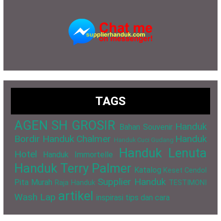
TAGS
AGEN SH GROSIR
Handuk
Bahan Souvenir
Bordir
Handuk Chalmer
Handuk
Handuk Cuci Gudang
Handuk Lenuta
Hotel
Handuk Immortelle
Handuk Terry Palmer
Katalog
Keset Cendol
Supplier Handuk
Pita Murah
Raja Handuk
TESTIMONI
artikel
Wash Lap
inspirasi
tips dan cara