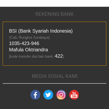
REKENING BANK
BSI (Bank Syariah Indonesia)
(Cab. Rungkut Surabaya)
1035-423-946
Mafula Oktriandra
422
[kode transfer dari lain bank:
]
MEDIA SOSIAL KAMI