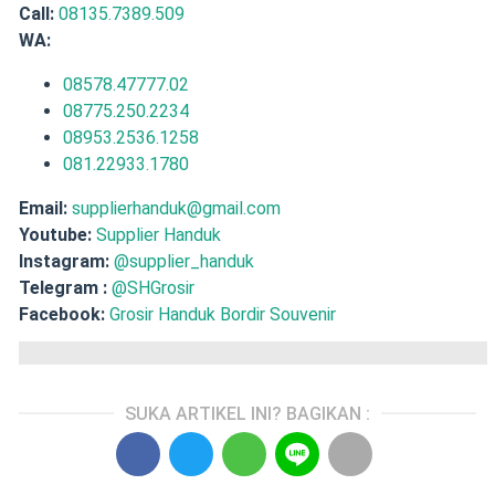
Call:
08135.7389.509
WA:
08578.47777.02
08775.250.2234
08953.2536.1258
081.22933.1780
Email:
supplierhanduk@gmail.com
Youtube:
Supplier Handuk
Instagram:
@supplier_handuk
Telegram :
@SHGrosir
Facebook:
Grosir Handuk Bordir Souvenir
SUKA ARTIKEL INI? BAGIKAN :