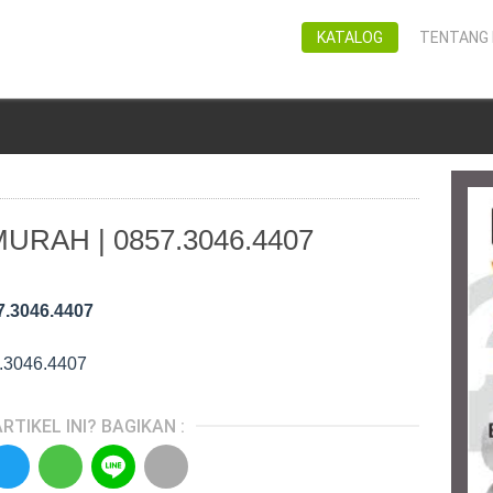
KATALOG
TENTANG 
URAH | 0857.3046.4407
7.3046.4407
.3046.4407
RTIKEL INI? BAGIKAN :