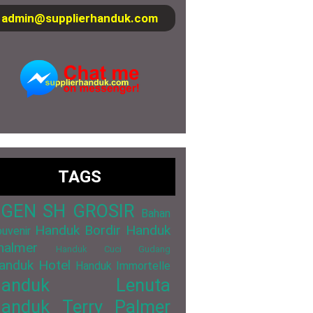
admin@supplierhanduk.com
TAGS
GEN SH GROSIR
Bahan
Handuk Bordir
Handuk
uvenir
halmer
Handuk Cuci Gudang
anduk Hotel
Handuk Immortelle
Handuk Lenuta
anduk Terry Palmer