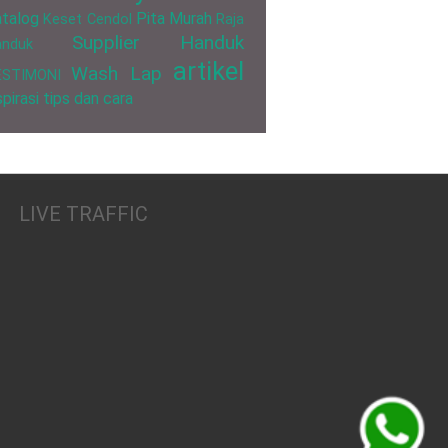
talog
Pita Murah
Keset Cendol
Raja
Supplier Handuk
anduk
artikel
Wash Lap
ESTIMONI
spirasi
tips dan cara
LIVE TRAFFIC