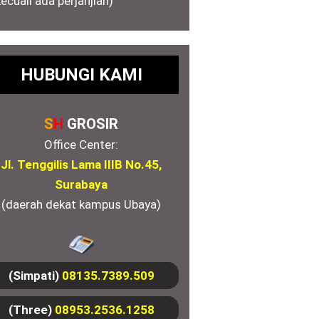
kecuali ada perjanjian)
HUBUNGI KAMI
S
H
GROSIR
Office Center:
Jl. Tenggilis Lama IIIB No.45,
Surabaya
(daerah dekat kampus Ubaya)
(Simpati)
08135.7389.509
(Three)
08953.2536.1258