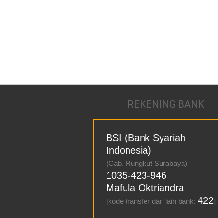
REKENING BANK
BSI (Bank Syariah
Indonesia)
(Cab. Rungkut Surabaya)
1035-423-946
Mafula Oktriandra
422
[kode transfer dari lain bank:
]