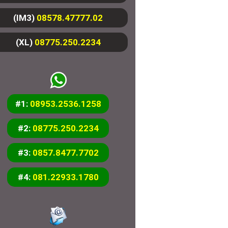
(IM3)
08578.47777.02
(XL)
08775.250.2234
#1:
08953.2536.1258
#2:
08775.250.2234
#3:
0857.8477.7702
#4:
081.22933.1780