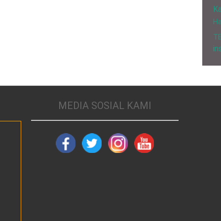
Ka
H
T
in
MEDIA SOSIAL KAMI