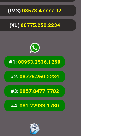
(IM3)
08578.47777.02
(XL)
08775.250.2234
#1:
08953.2536.1258
#2:
08775.250.2234
#3:
0857.8477.7702
#4:
081.22933.1780