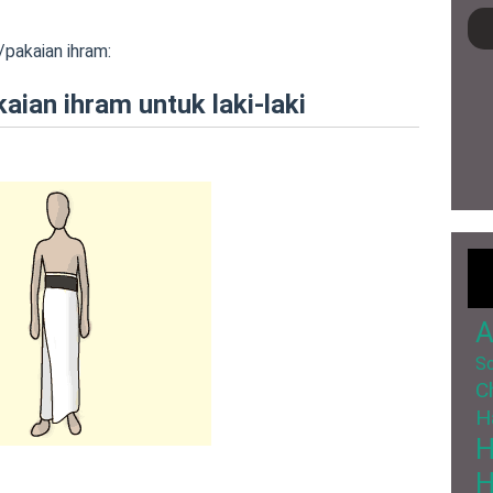
/pakaian ihram:
ian ihram untuk laki-laki
A
So
C
H
H