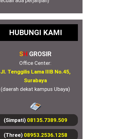
kecuali ada perjanjian)
HUBUNGI KAMI
S
H
GROSIR
Office Center:
Jl. Tenggilis Lama IIIB No.45,
Surabaya
(daerah dekat kampus Ubaya)
(Simpati)
08135.7389.509
(Three)
08953.2536.1258