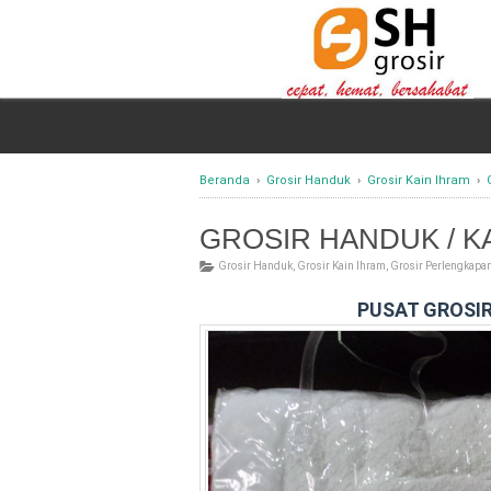
Beranda
›
Grosir Handuk
›
Grosir Kain Ihram
›
GROSIR HANDUK / KAI
Grosir Handuk
,
Grosir Kain Ihram
,
Grosir Perlengkapa
PUSAT GROSIR