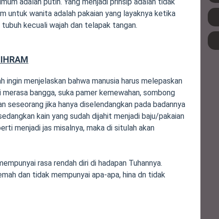
mum adalah putih. Yang menjadi prinsip adalah tidak
ram untuk wanita adalah pakaian yang layaknya ketika
h tubuh kecuali wajah dan telapak tangan.
 IHRAM
lah ingin menjelaskan bahwa manusia harus melepaskan
erti merasa bangga, suka pamer kemewahan, sombong
an seseorang jika hanya diselendangkan pada badannya
edangkan kain yang sudah dijahit menjadi baju/pakaian
rti menjadi jas misalnya, maka di situlah akan
 mempunyai rasa rendah diri di hadapan Tuhannya.
mah dan tidak mempunyai apa-apa, hina dn tidak