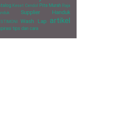
talog
Pita Murah
Keset Cendol
Raja
Supplier Handuk
anduk
artikel
Wash Lap
ESTIMONI
spirasi
tips dan cara