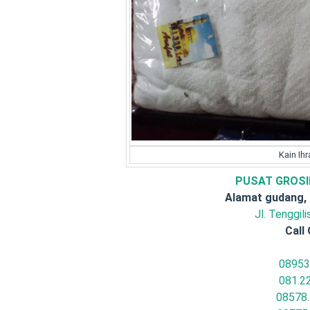
Kain Ih
PUSAT GROSI
Alamat gudang,
Jl. Tenggil
Call 
08953
081.2
08578.