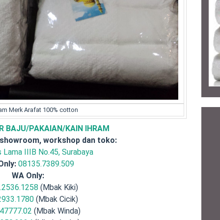
ram Merk Arafat 100% cotton
R BAJU/PAKAIAN/KAIN IHRAM
 showroom, workshop dan toko:
is Lama IIIB No.45, Surabaya
Only:
08135.7389.509
WA Only:
.2536.1258
(Mbak Kiki)
2933.1780
(Mbak Cicik)
47777.02
(Mbak Winda)