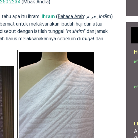
.250.2234
(Mbak Andra)
 tahu apa itu ihram.
Ihram
(
Bahasa Arab
: إحرام
Ihrām
)
berniat untuk melaksanakan ibadah haji dan atau
disebut dengan istilah tunggal
"muhrim"
dan jamak
mrah harus melaksanakannya sebelum di
miqat
dan
H
✅
✅
L
A