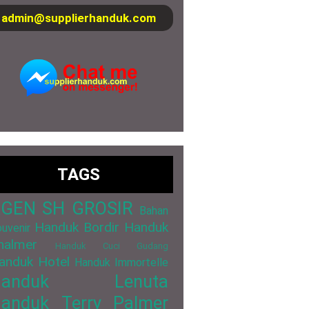
admin@supplierhanduk.com
TAGS
GEN SH GROSIR
Bahan
Handuk Bordir
Handuk
uvenir
halmer
Handuk Cuci Gudang
anduk Hotel
Handuk Immortelle
Handuk Lenuta
anduk Terry Palmer