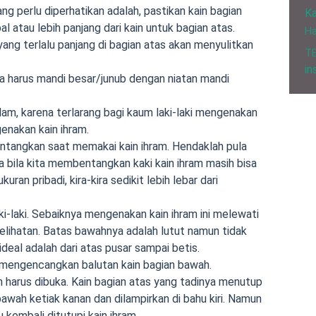
g perlu diperhatikan adalah, pastikan kain bagian
Ka
l atau lebih panjang dari kain untuk bagian atas.
H
ng terlalu panjang di bagian atas akan menyulitkan
T
in
a harus mandi besar/junub dengan niatan mandi
am, karena terlarang bagi kaum laki-laki mengenakan
enakan kain ihram.
entangkan saat memakai kain ihram. Hendaklah pula
ira bila kita membentangkan kaki kain ihram masih bisa
kuran pribadi, kira-kira sedikit lebih lebar dari
ki-laki. Sebaiknya mengenakan kain ihram ini melewati
kelihatan. Batas bawahnya adalah lutut namun tidak
ideal adalah dari atas pusar sampai betis.
mengencangkan balutan kain bagian bawah.
 harus dibuka. Kain bagian atas yang tadinya menutup
awah ketiak kanan dan dilampirkan di bahu kiri. Namun
 kembali ditutupi kain ihram.