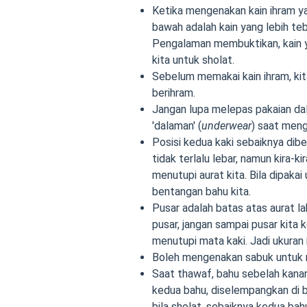
Ketika mengenakan kain ihram yan
bawah adalah kain yang lebih teba
Pengalaman membuktikan, kain ya
kita untuk sholat.
Sebelum memakai kain ihram, kit
berihram.
Jangan lupa melepas pakaian dal
'dalaman' (
underwear
) saat meng
Posisi kedua kaki sebaiknya dib
tidak terlalu lebar, namun kira-k
menutupi aurat kita. Bila dipakai u
bentangan bahu kita.
Pusar adalah batas atas aurat la
pusar, jangan sampai pusar kita 
menutupi mata kaki. Jadi ukuran 
Boleh mengenakan sabuk untuk 
Saat thawaf, bahu sebelah kanan
kedua bahu, diselempangkan di b
bila sholat, sebaiknya kedua bahu