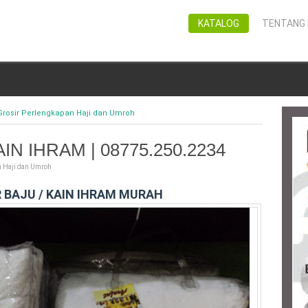
KATALOG
TENTANG 
Grosir Perlengkapan Haji dan Umroh
N IHRAM | 08775.250.2234
n Haji dan Umroh
 BAJU / KAIN IHRAM MURAH