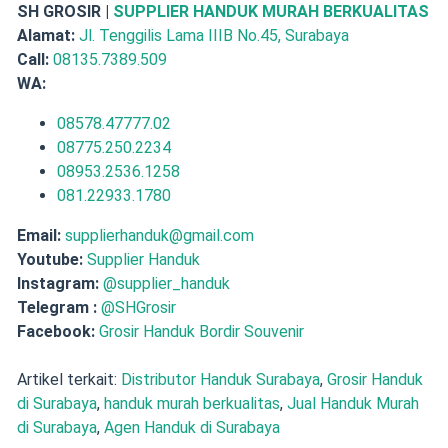
SH GROSIR |
SUPPLIER HANDUK MURAH BERKUALITAS
Alamat:
Jl. Tenggilis Lama IIIB No.45, Surabaya
Call:
08135.7389.509
WA:
08578.47777.02
08775.250.2234
08953.2536.1258
081.22933.1780
Email:
supplierhanduk@gmail.com
Youtube:
Supplier Handuk
Instagram:
@supplier_handuk
Telegram :
@SHGrosir
Facebook:
Grosir Handuk Bordir Souvenir
Artikel terkait:
Distributor Handuk Surabaya
,
Grosir Handuk
di Surabaya
,
handuk murah berkualitas
,
Jual Handuk Murah
di Surabaya
,
Agen Handuk di Surabaya