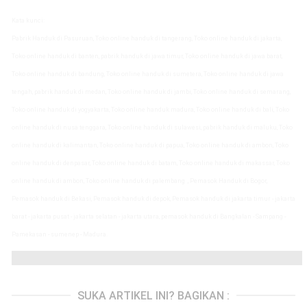
Kata kunci:
Pabrik Handuk di Pasuruan, Toko online handuk di tangerang, Toko online handuk di jakarta,
Toko online handuk di banten, pabrik handuk di jawa timur, Toko online handuk di jawa barat,
Toko online handuk di bandung, Toko online handuk di sumetera, Toko online handuk di jawa
tengah, pabrik handuk di medan, Toko online handuk di jambi, Toko online handuk di semarang,
Toko online handuk di yogyakarta, Toko online handuk madura, Toko online handuk di bali, Toko
online handuk di nusa tenggara, Toko online handuk di sulawesi, pabrik handuk di maluku, Toko
online handuk di kalimantan, Toko online handuk di papua, Toko online handuk di ambon, Toko
online handuk di denpasar, Toko online handuk di batam, Toko online handuk di makassar, Toko
online handuk di ambon, Toko online handuk di palembang
, Pemasok Handuk di Bogor,
Pemasok handuk di Bekasi, Pemasok handuk di depok, Pemasok handuk di jakarta timur - jakarta
barat - jakarta pusat - jakarta selatan - jakarta utara, pemasok handuk di Bangkalan - Sampang -
Pamekasan - sumenep - Madura.
SUKA ARTIKEL INI? BAGIKAN :