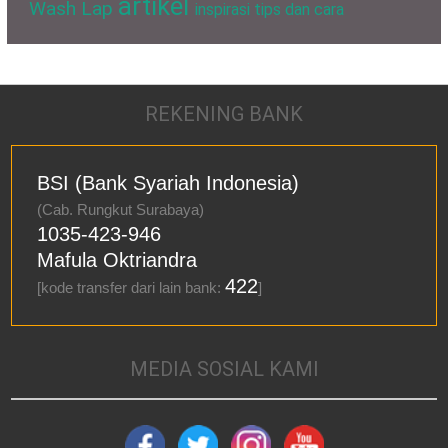
artikel
Wash Lap
inspirasi
tips dan cara
REKENING BANK
BSI (Bank Syariah Indonesia)
(Cab. Rungkut Surabaya)
1035-423-946
Mafula Oktriandra
422
[kode transfer dari lain bank:
]
MEDIA SOSIAL KAMI